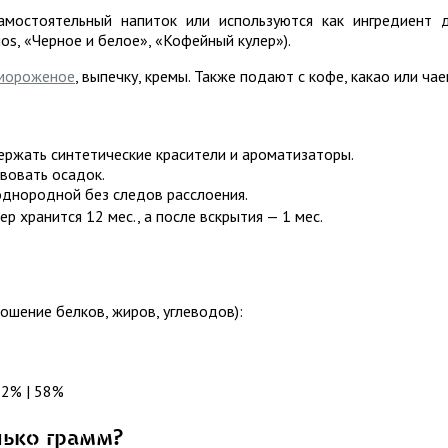
амостоятельный напиток или используются как ингредиент 
ios, «Черное и белое», «Кофейный кулер»).
мороженое
, выпечку, кремы. Также подают с кофе, какао или чае
ержать синтетические красители и ароматизаторы.
твовать осадок.
однородной без следов расслоения.
р хранится 12 мес., а после вскрытия — 1 мес.
ошение белков, жиров, углеводов):
 2% | 58%
лько грамм?