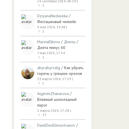
24 сентября 2024, 06:20
|
1
/
DziyanaNedaseka
Фисташковый чизкейк
9 мая 2024, 19:48
|
1
/
/
MarinaEktova
Диеты
Диета минус 60
7 мая 2024, 17:54
1
в
/
abyrabyrvalg
Как убрать
горечь у грецких орехов
19 марта 2024, 17:19
|
2
/
AigerimZhanarova
Влажный шоколадный
пирог
1 марта 2024, 17:28
|
37
/
DanilDenDimonIvanov