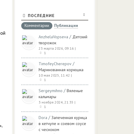
ПОСЛЕДНИЕ
Комментарии
Публикации
вой
/
AnzhelaVopseva
Детский
творожок
23 марта 2026, 09:16
|
1
/
TimofeyCherepov
Маринованная корюшка
10 мая 2025, 11:42
|
1
/
Sergeymihno
Вяленые
кальмары
3 ноября 2024, 21:35
|
1
/
Dora
Запеченная курица
в кетчупе и соевом соусе
ь,
с чесноком