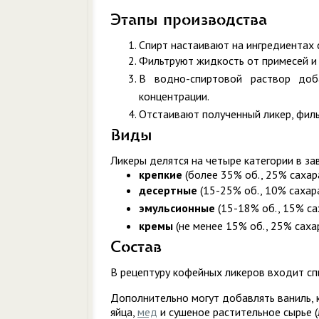
Этапы производства
Спирт настаивают на ингредиентах 
Фильтруют жидкость от примесей и 
В водно-спиртовой раствор доб
концентрации.
Отстаивают полученный ликер, филь
Виды
Ликеры делятся на четыре категории в за
крепкие
(более 35% об., 25% сахар
десертные
(15-25% об., 10% сахара
эмульсионные
(15-18% об., 15% са
кремы
(не менее 15% об., 25% саха
Состав
В рецептуру кофейных ликеров входит спи
Дополнительно могут добавлять ваниль, к
яйца,
мед
и сушеное растительное сырье (