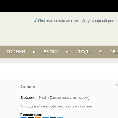
ТОПИКИ
БЛОГИ
ЛЮДИ
РЕ
Алкоголь
Добавил:
Nadin
(
Связаться с автором
)
Теги:
кофейный ликер
,
кофе
,
ликер
,
алкогольный напиток
Поделиться: