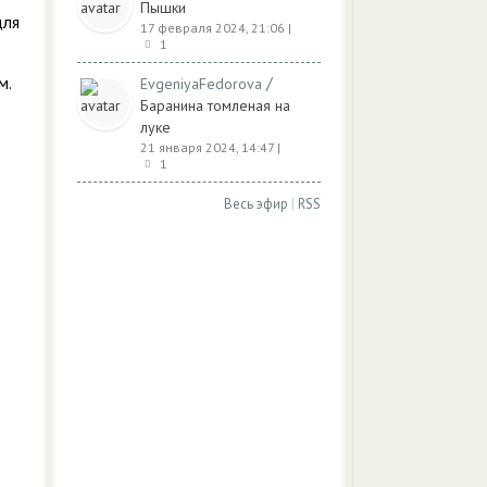
Пышки
для
17 февраля 2024, 21:06
|
1
м.
/
EvgeniyaFedorova
Баранина томленая на
луке
21 января 2024, 14:47
|
1
Весь эфир
|
RSS