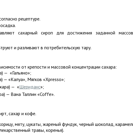
согласно рецептуре.
осадка.
авляют сахарный сироп для достижения заданной массо
труют и разливают в потребительскую тару.
висимости от крепости и массовой концентрации сахара:
а) — «Гальяно»;
) — «Калуа», Мягков «Xpresso»;
хара) — «
Шериданс
»;
ра) — Вана Таллин «Coffe».
рт, сахар и кофе.
орицу, мяту, цукаты, жареный фундук, черный шоколад, карамел
лекарственный травы, коренья).