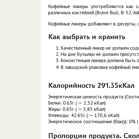
Кофейные ликеры употребляются как с
различных коктейлей (Brave Bull, B-52, Ad
Кофейные ликеры добавляют в десерты,
Как выбрать и хранить
Качественный ликер не должен сод
На дне бутылки не должен присутс
Консистенция ликера должна быть 
В заводской упаковке кофейный лике
Калорийность 291.35кКал
Энергетическая ценность продукта (Соотн
Белки: 0.63г. ( ∼ 2,52 кКал)
Жиры: 0.65г. ( ∼ 5,85 кКал)
Углеводы: 42.65г. ( ∼ 170,6 кКал)
Энергетическое соотношение (б|ж|у): 0% |
Пропорции продукта. Ско