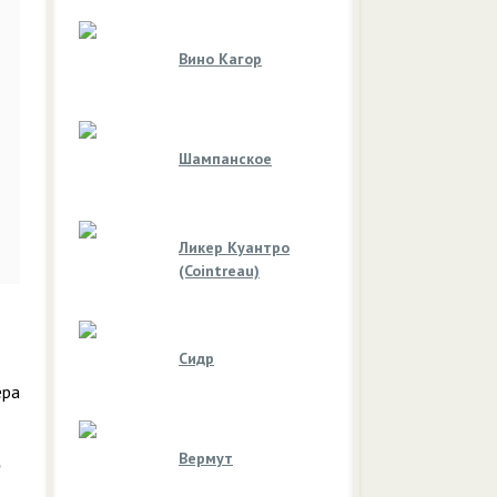
Вино Кагор
Шампанское
Ликер Куантро
(Cointreau)
Сидр
ера
Вермут