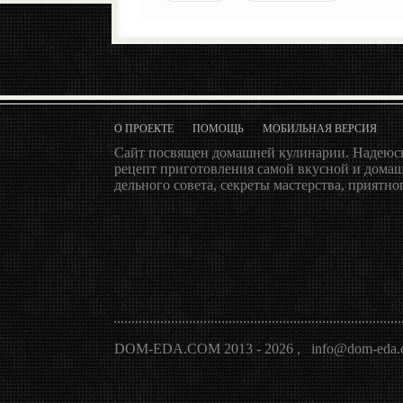
О ПРОЕКТЕ
ПОМОЩЬ
МОБИЛЬНАЯ ВЕРСИЯ
Сайт посвящен домашней кулинарии. Надеюсь
рецепт приготовления самой вкусной и домаш
дельного совета, секреты мастерства, приятног
DOM-EDA.COM 2013 - 2026
,
info@dom-eda