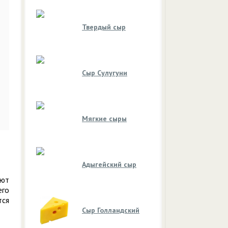
Твердый сыр
Сыр Сулугуни
Мягкие сыры
Адыгейский сыр
ают
его
тся
Сыр Голландский