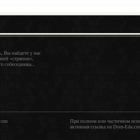
, Вы найдете у нас
ней «стряпни»,
о собеседника...
.com
При полном или частичном испо
активная ссылка на Dom-Eda.com