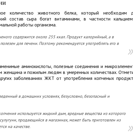
ни
шое количество животного белка, который необходим 
кий состав сыра богат витаминами, в частности кальцие
альной работы организма.
ченого содержится около 255 ккал. Продукт калорийный, а в
полезен для печени. Поэтому рекомендуется употреблять его в
езаменимые аминокислоты, полезные соединения и микроэлемен
м женщина и пожилым людям в умеренных количествах. Отмет
 других заболеваниях ЖКТ от употребления копченых продук
веденный в домашних условиях, безусловно, безопасный и
копчения используется жидкий дым, вредные вещества из которого
сулугуни, продающийся в магазинах, может быть приготовлен из
тся на качестве.