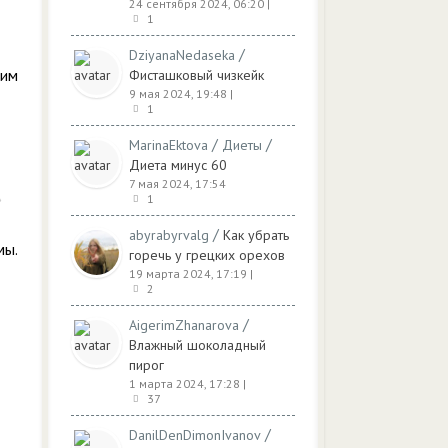
24 сентября 2024, 06:20
|
1
/
DziyanaNedaseka
ким
Фисташковый чизкейк
9 мая 2024, 19:48
|
1
/
/
MarinaEktova
Диеты
Диета минус 60
7 мая 2024, 17:54
1
/
abyrabyrvalg
Как убрать
мы.
горечь у грецких орехов
19 марта 2024, 17:19
|
2
/
AigerimZhanarova
Влажный шоколадный
пирог
1 марта 2024, 17:28
|
37
/
DanilDenDimonIvanov