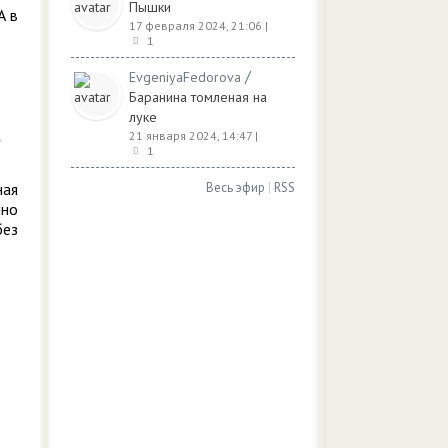
Пышки
А в
17 февраля 2024, 21:06
|
1
/
EvgeniyaFedorova
Баранина томленая на
луке
21 января 2024, 14:47
|
1
ная
Весь эфир
|
RSS
нно
без