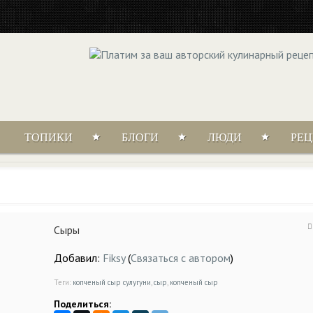
ТОПИКИ
БЛОГИ
ЛЮДИ
РЕ
Сыры
Добавил:
Fiksy
(
Связаться с автором
)
Теги:
копченый сыр сулугуни
,
сыр
,
копченый сыр
Поделиться: