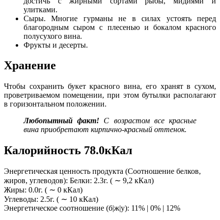
достичь с жирными сортами рыбы, мидиями и
улитками.
Сыры. Многие гурманы не в силах устоять перед
благородным сыром с плесенью и бокалом красного
полусухого вина.
Фрукты и десерты.
Хранение
Чтобы сохранить букет красного вина, его хранят в сухом,
проветриваемом помещении, при этом бутылки располагают
в горизонтальном положении.
Любопытный
факт!
С возрастом все красные
вина приобретают кирпично-красный оттенок.
Калорийность 78.0кКал
Энергетическая ценность продукта (Соотношение белков,
жиров, углеводов): Белки: 2.3г. ( ∼ 9,2 кКал)
Жиры: 0.0г. ( ∼ 0 кКал)
Углеводы: 2.5г. ( ∼ 10 кКал)
Энергетическое соотношение (б|ж|у): 11% | 0% | 12%