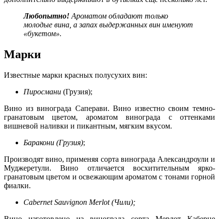
Любопытно!
Ароматом обладают только
молодые вина, а запах выдержанных вин именуют
«букетом».
Марки
Известные марки красных полусухих вин:
Пиросмани
(Грузия);
Вино из винограда Саперави. Вино известно своим темно-
гранатовым цветом, ароматом винограда с оттенками
вишневой наливки и пикантным, мягким вкусом.
Баракони (Грузия)
;
Производят вино, применяя сорта винограда Александроули и
Муджеретули. Вино отличается восхитительным ярко-
гранатовым цветом и освежающим ароматом с тонами горной
фиалки.
Cabernet Sauvignon Merlot (Чили);
Вино изготовлено из винограда сорта Мерлот Каберне