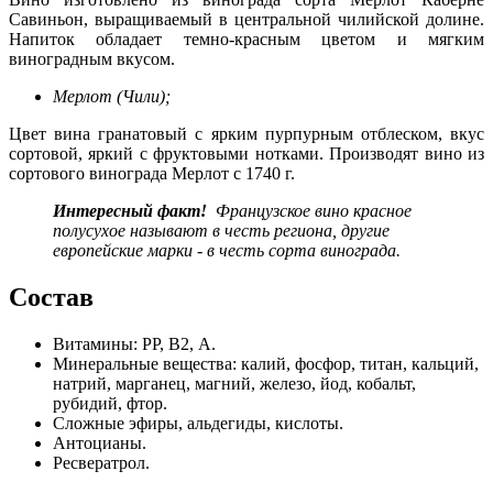
Савиньон, выращиваемый в центральной чилийской долине.
Напиток обладает темно-красным цветом и мягким
виноградным вкусом.
Мерлот (Чили);
Цвет вина гранатовый с ярким пурпурным отблеском, вкус
сортовой, яркий с фруктовыми нотками. Производят вино из
сортового винограда Мерлот с 1740 г.
Интересный
факт!
Французское вино красное
полусухое называют в честь региона, другие
европейские марки - в честь сорта винограда.
Состав
Витамины: РР, В2, А.
Минеральные вещества: калий, фосфор, титан, кальций,
натрий, марганец, магний, железо, йод, кобальт,
рубидий, фтор.
Сложные эфиры, альдегиды, кислоты.
Антоцианы.
Ресвератрол.