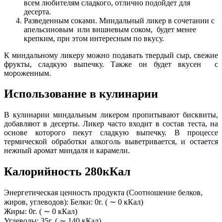
всем любителям сладкого, отлично подойдет для
десерта.
Разведенным соками. Миндальный ликер в сочетании с
апельсиновым или вишневым соком, будет менее
крепким, при этом интересным по вкусу.
К миндальному ликеру можно подавать твердый сыр, свежие
фрукты, сладкую выпечку. Также он будет вкусен с
мороженным.
Использование в кулинарии
В кулинарии миндальным ликером пропитывают бисквиты,
добавляют в десерты. Ликер часто входит в состав теста, на
основе которого пекут сладкую выпечку. В процессе
термической обработки алкоголь выветривается, и остается
нежный аромат миндаля и карамели.
Калорийность 280кКал
Энергетическая ценность продукта (Соотношение белков,
жиров, углеводов): Белки: 0г. ( ∼ 0 кКал)
Жиры: 0г. ( ∼ 0 кКал)
Углеводы: 35г. ( ∼ 140 кКал)