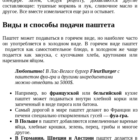
блендере. Затем, следуя рецепту, добавляются другие
составляющие: тушеные морковь и лук, сливочное масло и
другое. Все вместе измельчается еще раз и остывает.
Виды и способы подачи паштета
Паштет может подаваться в горячем виде, но наиболее часто
он употребляется в холодном виде. В горячем виде паштет
подается как самостоятельное блюдо, в холодном же чаще
подается как закуска, с кусочками хлеба, крутонами или
нарезанным яйцом.
Любопытно!
В Лас-Вегасе бургер
FleurBurger
с
паштетом фуа-гра и другими ингредиентами
можно отведать за 5000$.
Например, во
французской
или
бельгийской
кухне
паштет может подаваться внутри хлебной корки или
запеченный в виде пирога или батона.
Самый дорогой в мире паштет делают во Франции из
печени специально откормленных гусей —
фуа-гра.
В Польше
в паштет добавляются измельченные вареные
яйца, хлебные крошки, зелень, перец, грибы и многое
другое.
В Германии, Швеции и Австрии
паштет делается в