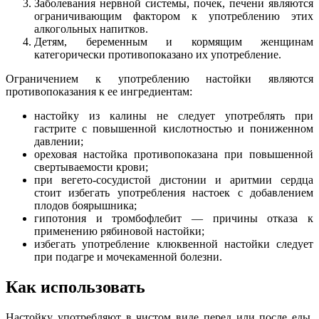
Заболевания нервной системы, почек, печени являются
ограничивающим фактором к употреблению этих
алкогольных напитков.
Детям, беременным и кормящим женщинам
категорически противопоказано их употребление.
Ограничением к употреблению настойки являются
противопоказания к ее ингредиентам:
настойку из калины не следует употреблять при
гастрите с повышенной кислотностью и пониженном
давлении;
ореховая настойка противопоказана при повышенной
свертываемости крови;
при вегето-сосудистой дистонии и аритмии сердца
стоит избегать употребления настоек с добавлением
плодов боярышника;
гипотония и тромбофлебит — причины отказа к
применению рябиновой настойки;
избегать употребление клюквенной настойки следует
при подагре и мочекаменной болезни.
Как использовать
Настойку употребляют в чистом виде перед или после еды.