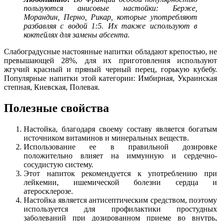
пользуются анисовые настойки: Берже,
Морандин, Перно, Рикар, которые употребляют
разбавляя с водой 1:5. Их также используют в
коктейлях для замены абсента.
Слабоградусные настоянные напитки обладают крепостью, не
превышающей 28%, для их приготовления используют
жгучий красный и пряный черный перец, горькую кубебу.
Популярные напитки этой категории: Имбирная, Украинская
степная, Киевская, Полевая.
Полезные свойства
Настойка, благодаря своему составу является богатым
источником витаминов и минеральных веществ.
Использование ее в правильной дозировке
положительно влияет на иммунную и сердечно-
сосудистую систему.
Этот напиток рекомендуется к употреблению при
лейкемии, ишемической болезни сердца и
атеросклерозе.
Настойка является антисептическим средством, поэтому
используется для профилактики простудных
заболеваний при дозированном приеме во внутрь,