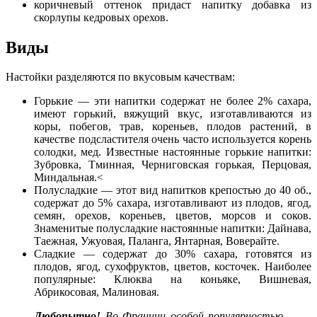
коричневый оттенок придаст напитку добавка из
скорлупы кедровых орехов.
Виды
Настойки разделяются по вкусовым качествам:
Горькие — эти напитки содержат не более 2% сахара
,
имеют горький, вяжущий вкус,
изготавливаются из
коры, побегов, трав, кореньев, плодов растений, в
качестве подсластителя очень часто используется корень
солодки, мед. Известные настоянные горькие напитки:
Зубровка, Тминная, Черниговская горькая, Перцовая,
Миндальная.<
Полусладкие — этот вид напитков крепостью до 40 об.,
содержат до 5% сахара, изготавливают из плодов, ягод,
семян, орехов, кореньев, цветов, морсов и соков.
Знаменитые полусладкие настоянные напитки: Дайнава,
Таежная, Ужуовая, Паланга, Янтарная, Воверайте.
Сладкие — содержат до 30% сахара, готовятся из
плодов, ягод, сухофруктов, цветов, косточек. Наиболее
популярные: Клюква на коньяке, Вишневая,
Абрикосовая, Малиновая.
Любопытно!
Во Франции особой популярностью