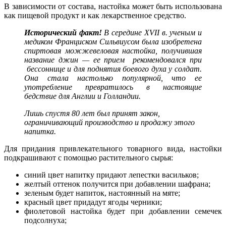
В зависимости от состава, настойка может быть использована
как пищевой продукт и как лекарственное средство.
Исторический
факт!
В середине ХVII в. ученым и
медиком Франциском Сильвиусом была изобретена
спиртовая можжевеловая настойка, получившая
название джин — ее прием рекомендовался при
бессоннице и для поднятия боевого духа у солдат.
Она стала настолько популярной, что ее
употребление превратилось в настоящие
бедствие для Англии и Голландии.
Лишь спустя 80 лет был принят закон,
ограничивающий производство и продажу этого
напитка.
Для придания привлекательного товарного вида, настойки
подкрашивают с помощью растительного сырья:
синий цвет напитку придают лепестки васильков;
желтый оттенок получится при добавлении шафрана;
зеленым будет напиток, настоянный на мяте;
красный цвет придадут ягоды черники;
фиолетовой настойка будет при добавлении семечек
подсолнуха;