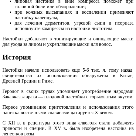
липовая настойка в виде компресса поможет при
головной боли или обморожении;
при кожных высыпаниях и воспалении применяют
настойку календулы;
для лечения дерматитов, угревой сыпи и псориаза
используйте компрессы из настойки чистотела.
Настойки добавляют в тонизирующие и очищающие маски
для ухода за лицом и укрепляющие маски для волос.
История
Настойки начали использовать еще 5-6 тыс. л. тому назад,
свидетельства их использования обнаружены в Китае,
Древней Греции и Риме.
Геродот в своих трудах упоминает употребление народами
Закавказья арака — плодовой настойки с горьковатым вкусом.
Первое упоминание приготовления и использования этого
напитка восточными славянами датируется Х веком.
С ХII в. в рецептуры этого вида алкоголя стали добавлять
пряности и специи. В ХV в. была изобретена настойка из
лепестков розы.