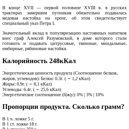
В конце ХVII — первой половине ХVIII в. в русских
трактирах замершим путникам обязательно подавалась
медовая настойка на хрене, об этом свидетельствует
специальный указ Петра I.
Значительный вклад в популяризацию настоянных напитков
внес граф Алексей Разумовский, в доме которого стали
готовить и подавать цитрусовые, тминные, миндальные,
имбирные, рябиновые настойки.
Калорийность 248кКал
Энергетическая ценность продукта (Соотношение белков,
жиров, углеводов): Белки: 0.3г. ( ∼ 1,2 кКал)
Жиры: 0.9г. ( ∼ 8,1 кКал)
Углеводы: 6.4г. ( ∼ 25,6 кКал)
Энергетическое соотношение (б|ж|у): 0% | 3% | 10%
Пропорции продукта. Сколько грамм?
В 1 ч. ложке 5 г.
В 1 ст. ложке 18 г.