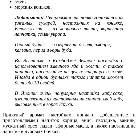
змей;
морских коньков.
Любопытно!
Петровская настойка готовится из
ржаных сухарей, настоянных на коньяке,
Беловежская — из лаврового листа, корневища
лапчатки, семян укропа.
Горный дубняк — из корневищ дягиля, имбиря,
калгана, перца и коры дуба.
Во Вьетнаме и Камбодже делают настойки с
использованием змеиного яда и желчи, а также
напитки, настоянные на целых ящерицах и змеях.
Иногда в одной бутылке такого напитка может
быть до 10 особей.
В Японии очень популярна настойка хабу-саке,
изготовленная из настоянных на спирту змей хабу,
выловленных в горах Ибуки.
Приятный аромат настойкам придают добавленные в
приготовляемый напиток корица, анис, гвоздика, ваниль,
мускатный орех, ладан, эфирные масла, а также настаивание
напитка в дубовых бочках.