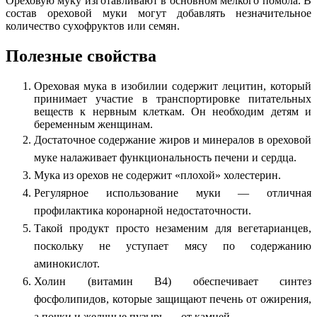
Ореховую муку изготавливают в основном мелкого помола. В
состав ореховой муки могут добавлять незначительное
количество сухофруктов или семян.
Полезные свойства
Ореховая мука в изобилии содержит лецитин, который
принимает участие в транспортировке питательных
веществ к нервным клеткам. Он необходим детям и
беременным женщинам.
Достаточное содержание жиров и минералов в ореховой
муке налаживает функциональность печени и сердца.
Мука из орехов не содержит «плохой» холестерин.
Регулярное использование муки — отличная
профилактика коронарной недостаточности.
Такой продукт просто незаменим для вегетарианцев,
поскольку не уступает мясу по содержанию
аминокислот.
Холин (витамин В4) обеспечивает синтез
фосфолипидов, которые защищают печень от ожирения,
а почки и желчные пузырь — от камней.