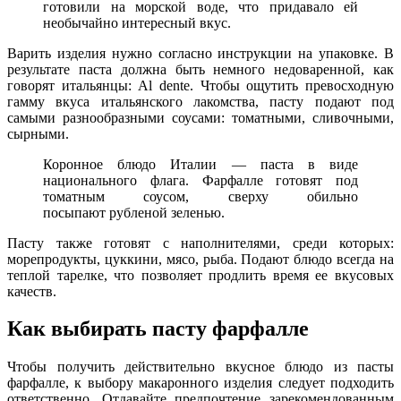
готовили на морской воде, что придавало ей
необычайно интересный вкус.
Варить изделия нужно согласно инструкции на упаковке. В
результате паста должна быть немного недоваренной, как
говорят итальянцы: Al dente. Чтобы ощутить превосходную
гамму вкуса итальянского лакомства, пасту подают под
самыми разнообразными соусами: томатными, сливочными,
сырными.
Коронное блюдо Италии — паста в виде
национального флага. Фарфалле готовят под
томатным соусом, сверху обильно
посыпают рубленой зеленью.
Пасту также готовят с наполнителями, среди которых:
морепродукты, цуккини, мясо, рыба. Подают блюдо всегда на
теплой тарелке, что позволяет продлить время ее вкусовых
качеств.
Как выбирать пасту фарфалле
Чтобы получить действительно вкусное блюдо из пасты
фарфалле, к выбору макаронного изделия следует подходить
ответственно. Отдавайте предпочтение зарекомендованным