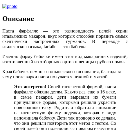
Описание
Паста фарфалле — это разновидность целой серии
итальянских макарон, вкус которых способен поразить самых
скептически настроенных гурманов. В переводе с
итальянского языка, farfalle — это бабочка.
Именно форму бабочки имеет этот вид макаронных изделий,
изготовленный из отборных сортов пшеницы грубого помола.
Края бабочек немного тоньше своего основания, благодаря
чему после варки паста получается нежной и мягкой.
Это
интересно!
Своей интересной формой, паста
фарфалле обязана детям. Как-то раз, еще в 16 веке,
в семье пекарей, дети вырезали из бумаги
причудливые формы, которыми решили украсить
новогоднюю елку. Родители обратили внимание
на интересную форму поделки, которая с виду
напоминала бабочку. Дети так проворно ее делали,
что они решили повторить этот метод с тестом. Со
своей идеей они поделились с поваром известного