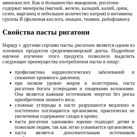
аминокислот. Как и большинство макаронов, ригатони
содержат минералы (магний, железо, кальций, калий, цинк,
селен, марганец и небольшое количество натрия) и витамины
группы В (фолиевая кислота, ниацин, тиамин, рибофлавин).
Свойства пасты ригатони
Наряду с другими сортами пасты, ригатони является одним из
основных продуктов средиземноморской диеты. Подробное
научное изучение этого продукта позволило выделить
следующие преимущества употребления пасты в пищу:
профилактика кардиологических заболеваний и
снижение кровяного давления;
при низком уровне жиров и холестерина, паста
ригатони богата углеродами и пищевыми волокнами.
Она является важным источником энергии без риска
приобретения лишнего веса;
сложные углероды в пасте разрушаются медленно и
постепенно поглощаются организмом, практически не
увеличивая содержание сахара в крови;
паста ригатони одинаково хорошо подходит детям и
пожилым людям, так как легко усваивается организмом;
паста является дополнительным источником