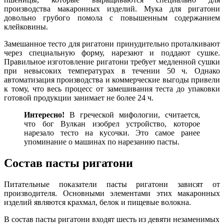
производства макаронных изделий. Мука для ригатони
довольно грубого помола с повышенным содержанием
клейковины.
Замешанное тесто для ригатони принудительно проталкивают
через специальную форму, нарезают и поддают сушке.
Правильное изготовление ригатони требует медленной сушки
при невысоких температурах в течении 50 ч. Однако
автоматизация производства и коммерческие выгоды привели
к тому, что весь процесс от замешивания теста до упаковки
готовой продукции занимает не более 24 ч.
Интересно!
В греческой мифологии, считается,
что бог Вулкан изобрел устройство, которое
нарезало тесто на кусочки. Это самое ранее
упоминание о машинах по нарезанию пасты.
Состав пасты ригатони
Питательные показатели пасты ригатони зависят от
производителя. Основными элементами этих макаронных
изделий являются крахмал, белок и пищевые волокна.
В состав пасты ригатони входят шесть из девяти незаменимых