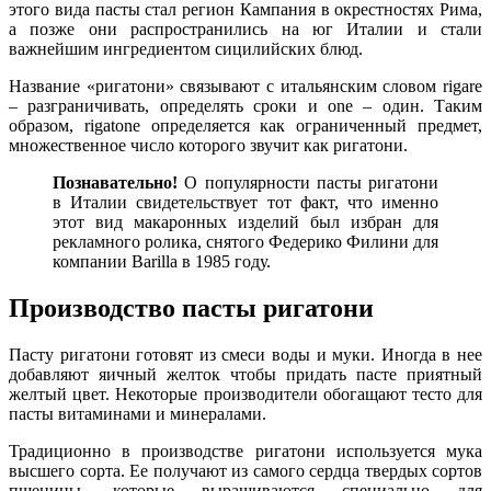
этого вида пасты стал регион Кампания в окрестностях Рима,
а позже они распространились на юг Италии и стали
важнейшим ингредиентом сицилийских блюд.
Название «ригатони» связывают с итальянским словом rigare
– разграничивать, определять сроки и one – один. Таким
образом, rigatone определяется как ограниченный предмет,
множественное число которого звучит как ригатони.
Познавательно!
О популярности пасты ригатони
в Италии свидетельствует тот факт, что именно
этот вид макаронных изделий был избран для
рекламного ролика, снятого Федерико Филини для
компании Barilla в 1985 году.
Производство пасты ригатони
Пасту ригатони готовят из смеси воды и муки. Иногда в нее
добавляют яичный желток чтобы придать пасте приятный
желтый цвет. Некоторые производители обогащают тесто для
пасты витаминами и минералами.
Традиционно в производстве ригатони используется мука
высшего сорта. Ее получают из самого сердца твердых сортов
пшеницы, которые выращиваются специально для