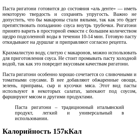
Паста ригатони готовится до состояния «аль денте» — иметь
некоторую твердость и сохранять упругость. Важно не
допустить, что бы макароны стали вялыми, так как это будет
препятствовать попаданию соуса внутрь трубочки. Ригатони
принято варить в просторной емкости с большим количеством
щедро подсоленной воды в течении 10-14 мин. Готовую пасту
откидывают на дуршлаг и приправляют согласно рецепта.
Крахмалистую воду, слитую с макаронов, можно использовать
для приготовления соуса. Не стоит промывать пасту холодной
водой, так как это повредит вкусовым качествам ригатони.
Паста ригатони особенно хорошо сочетается со сливочными и
томатными соусами. В нее добавляют обжаренные овощи,
зелень, приправы, сыр и кусочки мяса. Этот вид пасты
используют в некоторых салатах, запекают под соусом,
фаршируют мясом и другими продуктами.
Паста ригатони – традиционный итальянский
продукт, легкий и универсальный в
использовании.
Калорийность 157кКал