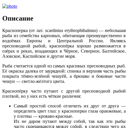
Описание
Красноперка (от лат. scardinius erythrophthalmus) — небольшая
рыба из семейства карповых, обитающая преимущественно в
водоёмах Европы и Центральной России. Являясь
пресноводной рыбой, краснопёрка хорошо размножается в
озёрах и реках, впадающих в Чёрное, Северное, Балтийское,
Азовское, Каспийское и другие моря.
Рыба считается одной из самых красивых пресноводных рыб.
Её окраска далека от заурядной: спинка и верхняя часть рыбы
покрыта тёмно-зелёной чешуёй, а брюшко и боковые части
чешуи — светло-жёлтого цвета.
Краснопёрку часто путают с другой пресноводной рыбой
плотвой, но у них есть чёткие различия:
Самый простой способ отличить их друг от друга —
определить цвет глаз: у красноперки глаза оранжевые, а
у плотвы — кроваво-красные.
Их не даром путают между собой, так как эти рыбы
часто скрещиваются между собой, в следствии чего их