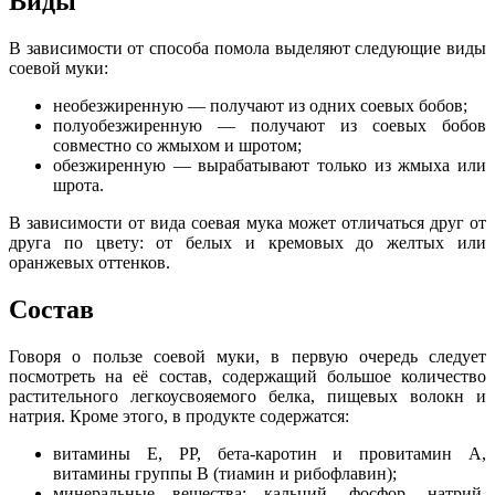
Виды
В зависимости от способа помола выделяют следующие виды
соевой муки:
необезжиренную — получают из одних соевых бобов;
полуобезжиренную — получают из соевых бобов
совместно со жмыхом и шротом;
обезжиренную — вырабатывают только из жмыха или
шрота.
В зависимости от вида соевая мука может отличаться друг от
друга по цвету: от белых и кремовых до желтых или
оранжевых оттенков.
Состав
Говоря о пользе соевой муки, в первую очередь следует
посмотреть на её состав, содержащий большое количество
растительного легкоусвояемого белка, пищевых волокн и
натрия. Кроме этого, в продукте содержатся:
витамины Е, PP, бета-каротин и провитамин А,
витамины группы В (тиамин и рибофлавин);
минеральные вещества: кальций, фосфор, натрий,