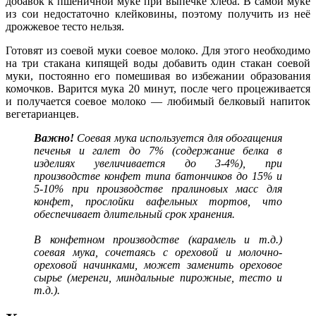
добавок к пшеничной муке при выпечке хлеба. В самой муке
из сои недостаточно клейковины, поэтому получить из неё
дрожжевое тесто нельзя.
Готовят из соевой муки соевое молоко. Для этого необходимо
на три стакана кипящей воды добавить один стакан соевой
муки, постоянно его помешивая во избежании образования
комочков. Варится мука 20 минут, после чего процеживается
и получается соевое молоко — любимый белковый напиток
вегетарианцев.
Важно!
Соевая мука используется для обогащения
печенья и галет до 7% (содержание белка в
изделиях увеличивается до 3-4%), при
производстве конфет типа батончиков до 15% и
5-10% при производстве пралиновых масс для
конфет, прослойки вафельных тортов, что
обеспечивает длительный срок хранения.
В конфетном производстве (карамель и т.д.)
соевая мука, сочетаясь с ореховой и молочно-
ореховой начинками, может заменить ореховое
сырье (меренги, миндальные пирожные, тесто и
т.д.).