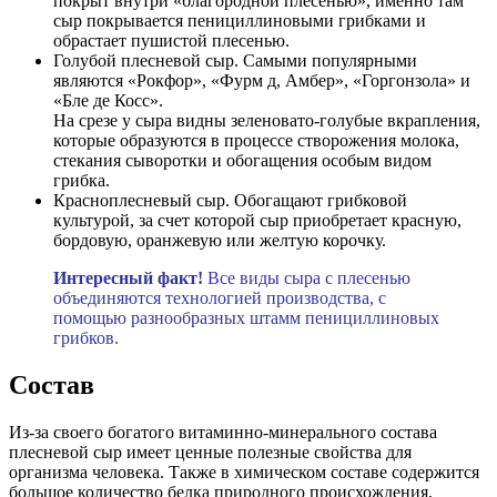
покрыт внутри «благородной плесенью», именно там
сыр покрывается пенициллиновыми грибками и
обрастает пушистой плесенью.
Голубой плесневой сыр. Самыми популярными
являются «Рокфор», «Фурм д, Амбер», «Горгонзола» и
«Бле де Косс».
На срезе у сыра видны зеленовато-голубые вкрапления,
которые образуются в процессе створожения молока,
стекания сыворотки и обогащения особым видом
грибка.
Красноплесневый сыр. Обогащают грибковой
культурой, за счет которой сыр приобретает красную,
бордовую, оранжевую или желтую корочку.
Интересный
факт!
Все виды сыра с плесенью
объединяются технологией производства, с
помощью разнообразных штамм пенициллиновых
грибков.
Состав
Из-за своего богатого витаминно-минерального состава
плесневой сыр имеет ценные полезные свойства для
организма человека. Также в химическом составе содержится
большое количество белка природного происхождения,