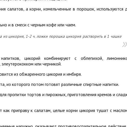
ния салатов, а корни, измельченные в порошок, используются 
ьно и в смеси с
черным кофе или
чаем.
 из цикория, 1-2 ч. ложки порошка цикория растворить в 1 чашке
 напитков, цикорий комбинируют с облепихой, лимонник
 элеутерококком или черникой.
вится из обжаренного цикория и имбиря.
та, из которого потом готовят различные спиртные напитки.
 для пропитки тортов и пирожных, приготовления кремов и слад
 как приправу к салатам, целые корни цикория тушат с масло
меняемые наружно, оказывают противовоспалительное действие