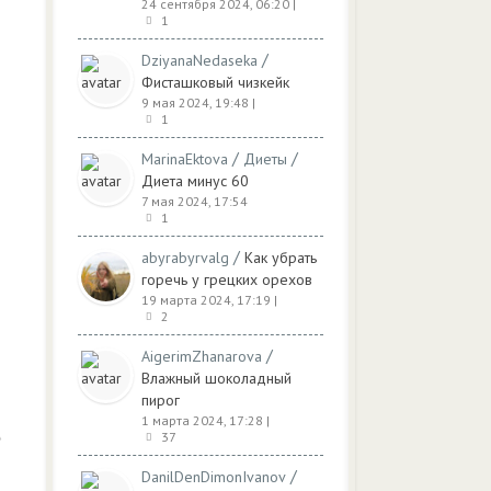
24 сентября 2024, 06:20
|
1
/
DziyanaNedaseka
Фисташковый чизкейк
9 мая 2024, 19:48
|
1
/
/
MarinaEktova
Диеты
Диета минус 60
7 мая 2024, 17:54
1
/
abyrabyrvalg
Как убрать
горечь у грецких орехов
19 марта 2024, 17:19
|
2
/
AigerimZhanarova
Влажный шоколадный
пирог
1 марта 2024, 17:28
|
37
/
DanilDenDimonIvanov