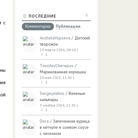
ПОСЛЕДНИЕ
м с
Комментарии
Публикации
/
AnzhelaVopseva
Детский
творожок
23 марта 2026, 09:16
|
1
/
TimofeyCherepov
ины
Маринованная корюшка
10 мая 2025, 11:42
|
ния
1
/
Sergeymihno
Вяленые
ной
кальмары
3 ноября 2024, 21:35
|
1
/
Dora
Запеченная курица
в кетчупе и соевом соусе
с чесноком