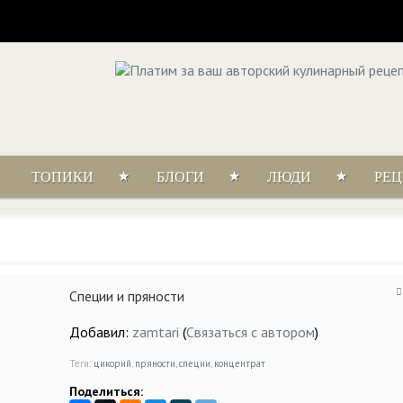
ТОПИКИ
БЛОГИ
ЛЮДИ
РЕ
Специи и пряности
Добавил:
zamtari
(
Связаться с автором
)
Теги:
цикорий
,
пряности
,
специи
,
концентрат
Поделиться: