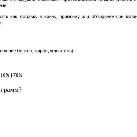
еме.
ать как добавку в ванну, примочку или обтирание при купа
.
ошение белков, жиров, углеводов):
| 8% | 78%
 грамм?