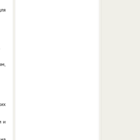
для
ом,
ких
м и
 на