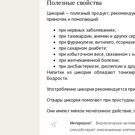
Полезные свойства
Цикорий — полезный продукт, рекомендуе
примочек и помогающий:
при нервных заболеваниях;
при тахикардии, анемии и других с
при фурункулезе, витилиго, псориазе
при сахарном диабете;
при избыточном весе, связанном с 
при желчекаменной болезни;
при дисбактериозе, диспепсии и др
Напитки из цикория обладают тонизир
бодрости.
Употребление цикория рекомендуется при
Отвары цикория помогают при простудных
Они имеют мягкое мочегонное действие, 
Интересно!
Биологически-акт
способствуют омоложению клеток