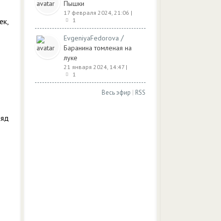
Пышки
17 февраля 2024, 21:06
|
ек,
1
/
EvgeniyaFedorova
Баранина томленая на
луке
21 января 2024, 14:47
|
1
Весь эфир
|
RSS
ряд