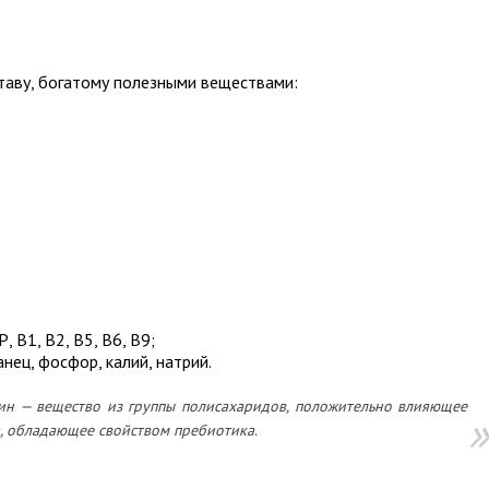
таву, богатому полезными веществами:
Р, В1, В2, В5, В6, В9;
анец, фосфор, калий, натрий.
н — вещество из группы полисахаридов, положительно влияющее
 обладающее свойством пребиотика.