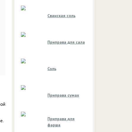
Сванская соль
Приправа для сала
Соль
Приправа сумах
ной
Приправа для
е.
фарша