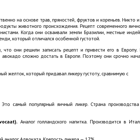
венно на основе трав, пряностей, фруктов и кореньев. Никто и
родукты животного происхождения. Рецепт современного яичн
нистами. Когда они осваивали земли Бразилии, местные инде
енди, который отличался особенной густотой.
, что они решили записать рецепт и привести его в Европу.
о авокадо сложно достать в Европе. Поэтому они срочно нач
ый желток, который придавал ликеру густоту, сравнимую с
Это самый популярный яичный ликер. Страна производств
ocaat).
Аналог голландского напитка. Производится в Итал
 аналог Адвоката. Крепость ликера — 17%.