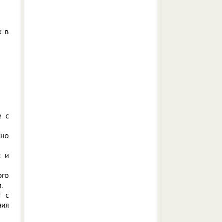
к в
е с
жно
к и
ого
.
т с
ния