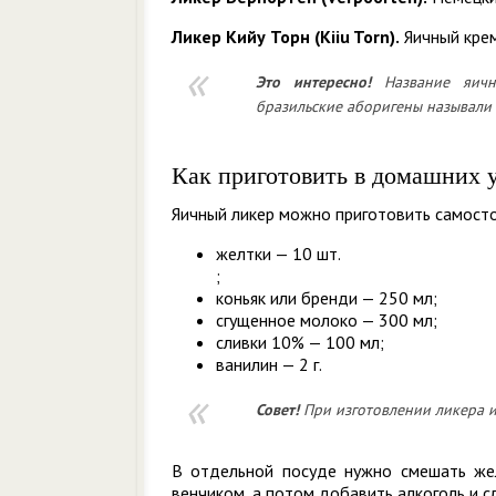
Ликер Кийу Торн (Kiiu Torn).
Яичный крем
Это
интересно!
Название яич
бразильские аборигены называли ф
Как приготовить в домашних 
Яичный ликер можно приготовить самост
желтки — 10 шт.
;
коньяк или бренди — 250 мл;
сгущенное молоко — 300 мл;
сливки 10% — 100 мл;
ванилин — 2 г.
Совет!
При изготовлении ликера и
В отдельной посуде нужно смешать жел
венчиком, а потом добавить алкоголь и с