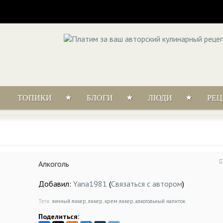
ТОПИКИ
БЛОГИ
ЛЮДИ
РЕ
Алкоголь
Добавил:
Yana1981
(
Связаться с автором
)
Теги:
яичный ликер
,
ликер
,
крем ликер
,
алкогольный напиток
Поделиться: