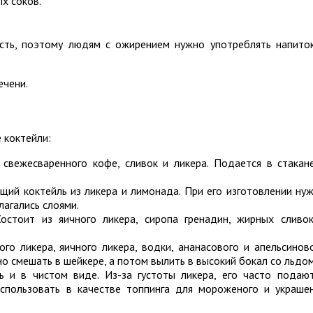
х соков.
сть, поэтому людям с ожирением нужно употреблять напито
ечени.
 коктейли:
 свежесваренного кофе, сливок и ликера. Подается в стакан
ий коктейль из ликера и лимонада. При его изготовлении ну
лагались слоями.
остоит из яичного ликера, сиропа гренадин, жирных сливо
ого ликера, яичного ликера, водки, ананасового и апельсинов
о смешать в шейкере, а потом вылить в высокий бокал со льдом
 и в чистом виде. Из-за густоты ликера, его часто подаю
спользовать в качестве топпинга для мороженого и украше