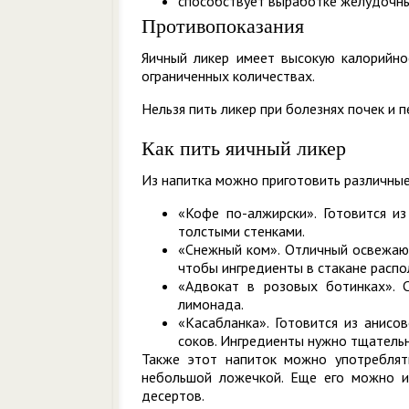
способствует выработке желудочны
Противопоказания
Яичный ликер имеет высокую калорийно
ограниченных количествах.
Нельзя пить ликер при болезнях почек и п
Как пить яичный ликер
Из напитка можно приготовить различные
«Кофе по-алжирски». Готовится из
толстыми стенками.
«Снежный ком». Отличный освежающ
чтобы ингредиенты в стакане распо
«Адвокат в розовых ботинках». С
лимонада.
«Касабланка». Готовится из анисов
соков. Ингредиенты нужно тщательн
Также этот напиток можно употреблять
небольшой ложечкой. Еще его можно и
десертов.