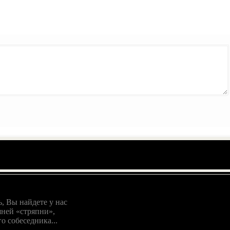
, Вы найдете у нас
ней «стряпни»,
о собеседника...