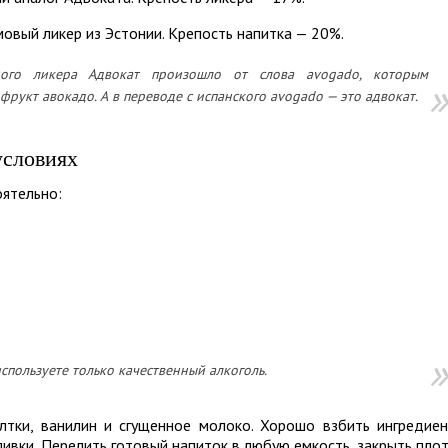
овый ликер из Эстонии. Крепость напитка — 20%.
ного ликера Адвокат произошло от слова avogado, которым
рукт авокадо. А в переводе с испанского avogado — это адвокат.
условиях
оятельно:
спользуете только качественный алкоголь.
тки, ванилин и сгущенное молоко. Хорошо взбить ингредие
ливки. Перелить готовый напиток в любую емкость, закрыть пло