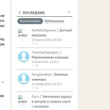
ПОСЛЕДНИЕ
 не
ого
Комментарии
Публикации
йцы
/
AnzhelaVopseva
Детский
творожок
 Но
23 марта 2026, 09:16
|
али
1
/
TimofeyCherepov
Маринованная корюшка
10 мая 2025, 11:42
|
1
/
Sergeymihno
Вяленые
кальмары
а —
3 ноября 2024, 21:35
|
1
ии.
/
Dora
Запеченная курица
в кетчупе и соевом соусе
с чесноком