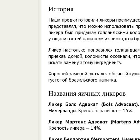
История
Наши предки готовили ликеры преимущест
представлял, что можно использовать п
ликера был придуман голландскими коло
угощали гостей напитком из авокадо и бр
Ликер настолько понравился голландцам
приехав домой, колонисты осознали, чт
искать замену этому ингредиенту.
Хорошей заменой оказался обычный курин
густотой бразильского напитка.
Названия яичных ликеров
Ликер Болс Адвокат (Bols Advocaat).
Нидерланды. Крепость напитка — 15%.
Ликер Мартенс Адвокат (Martens Adv
Крепость ликера — 14%.
Ликер Верпортен (Verpoorten).
Немецкий