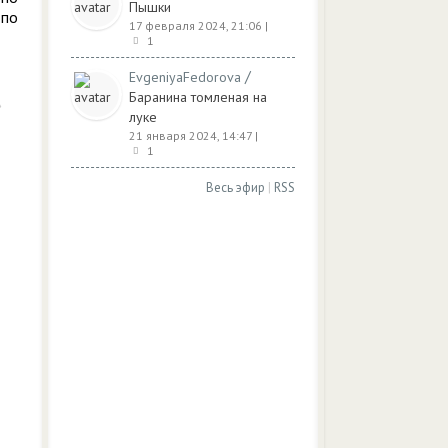
Пышки
 по
17 февраля 2024, 21:06
|
1
/
EvgeniyaFedorova
Баранина томленая на
луке
21 января 2024, 14:47
|
1
Весь эфир
|
RSS