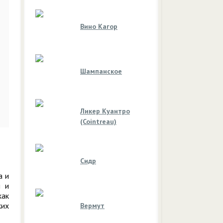
Вино Кагор
Шампанское
Ликер Куантро
(Cointreau)
Сидр
а и
й и
как
ких
Вермут