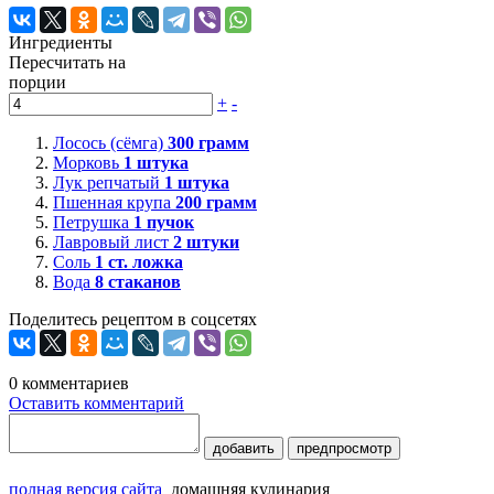
Ингредиенты
Пересчитать на
порции
+
-
Лосось (сёмга)
300
грамм
Морковь
1
штука
Лук репчатый
1
штука
Пшенная крупа
200
грамм
Петрушка
1
пучок
Лавровый лист
2
штуки
Соль
1
ст. ложка
Вода
8
стаканов
Поделитесь рецептом в соцсетях
0
комментариев
Оставить комментарий
добавить
предпросмотр
полная версия сайта
домашняя кулинария