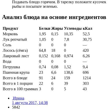
Подавать блюдо горячим. В тарелку положите кусочек
рыбы и посыпьте зеленью.
Анализ блюда на основе ингредиентов
Продукт
Белки
Жиры
Углеводы
кКал
Морковь
1,95
0,15
10,35
52,5
Лук репчатый
1,05
0
7,8
30,75
Соль
0
0
0
—
Лосось (сёмга)
64,8
18
0
420
Лавровый лист
0,152
0,168
0,974
6,26
Вода
0
0
0
—
Петрушка
0,74
0,08
1,52
9,4
Пшенная крупа
23
6,6
138,6
696
Всего в блюде
91
24
159
1214
Всего в 1 порции
22
6
39
303
Всего в 100 граммах
3
0
5
43
Ирина
1 августа 2017, 14:38
5842