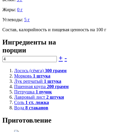
Жиры:
0 г
Углеводы:
5 г
Состав, калорийность и пищевая ценность на 100 г
Ингредиенты на
порции
+
-
Лосось (сёмга)
300
грамм
Морковь
1
штука
Лук репчатый
1
штука
Пшенная крупа
200
грамм
Петрушка
1
пучок
Лавровый лист
2
штуки
Соль
1
ст. ложка
Вода
8
стаканов
Приготовление