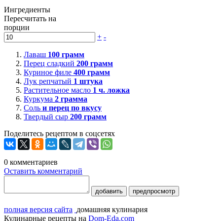
Ингредиенты
Пересчитать на
порции
+
-
Лаваш
100
грамм
Перец сладкий
200
грамм
Куриное филе
400
грамм
Лук репчатый
1
штука
Растительное масло
1
ч. ложка
Куркума
2
грамма
Соль
и перец по вкусу
Твердый сыр
200
грамм
Поделитесь рецептом в соцсетях
0
комментариев
Оставить комментарий
добавить
предпросмотр
полная версия сайта
домашняя кулинария
Кулинарные рецепты на
Dom-Eda.com