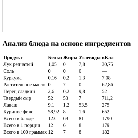
Анализ блюда на основе ингредиентов
Продукт
Белки
Жиры
Углеводы
кКал
Лук репчатый
1,05
0
7,8
30,75
Соль
0
0
0
—
Куркума
0,16
0,2
1,3
7,08
Растительное масло
0
7
0
62,86
Перец сладкий
2,6
0,2
9,8
52
Твердый сыр
52
53
7
711,2
Лаваш
9,1
1,2
53,5
275
Куриное филе
58,92
8
1,6
652
Всего в блюде
123
69
81
1790
Всего в 1 порции
12
6
8
179
Всего в 100 граммах
12
7
8
182