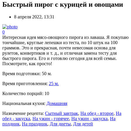
Быстрый пирог с курицей и овощами
8 апреля 2022, 13:31
0
Интересная идея мясо-овощного пирога из лаваша. Я покупаю
тончайшие, круглые лепешки из теста, по 10 штук на 100
граммов. Это и прекрасная, почти невесомая основа для
рулетов, конвертиков и т. д., и отличная замена тесту для
быстрого пирога. Его и готовлю сегодня для всей семьи.
Посмотрите, как просто!
Время подготовки:
50 м.
Время приготовления:
25 м.
Количество порций:
10
Национальная кухня:
Домашняя
Назначение рецепта:
Сытный завтрак
,
На обед - второе
,
На
обед - закуска
,
На ужин - горячее
,
На ужин - закуска
,
На
полдник
,
На праздник
,
Для диеты
,
Для детей