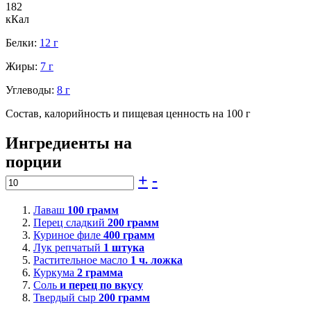
182
кКал
Белки:
12 г
Жиры:
7 г
Углеводы:
8 г
Состав, калорийность и пищевая ценность на 100 г
Ингредиенты на
порции
+
-
Лаваш
100
грамм
Перец сладкий
200
грамм
Куриное филе
400
грамм
Лук репчатый
1
штука
Растительное масло
1
ч. ложка
Куркума
2
грамма
Соль
и перец по вкусу
Твердый сыр
200
грамм