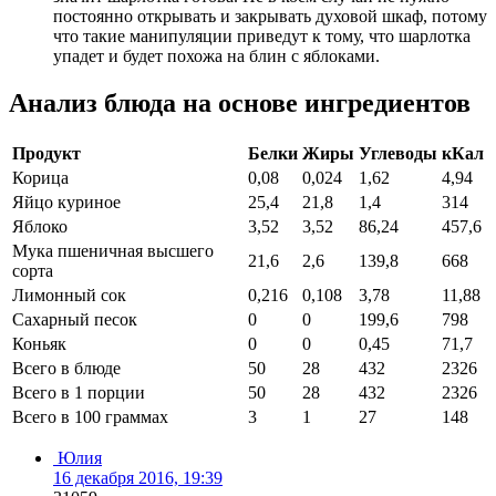
постоянно открывать и закрывать духовой шкаф, потому
что такие манипуляции приведут к тому, что шарлотка
упадет и будет похожа на блин с яблоками.
Анализ блюда на основе ингредиентов
Продукт
Белки
Жиры
Углеводы
кКал
Корица
0,08
0,024
1,62
4,94
Яйцо куриное
25,4
21,8
1,4
314
Яблоко
3,52
3,52
86,24
457,6
Мука пшеничная высшего
21,6
2,6
139,8
668
сорта
Лимонный сок
0,216
0,108
3,78
11,88
Сахарный песок
0
0
199,6
798
Коньяк
0
0
0,45
71,7
Всего в блюде
50
28
432
2326
Всего в 1 порции
50
28
432
2326
Всего в 100 граммах
3
1
27
148
Юлия
16 декабря 2016, 19:39