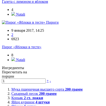
Галета с лимоном и яблоком
4
Natali
Пироги
9 января 2017, 14:25
2
6923
Пирог «Яблоки в тесте»
8
Natali
Ингредиенты
Пересчитать на
порции
+
-
Мука пшеничная высшего сорта
200
грамм
Сахарный песок
200
грамм
Коньяк
2
ст. ложки
Яйцо куриное
4
штуки