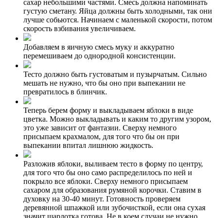
сахар небольшими частями. Смесь должна напоминать
густую сметану. Яйца должны быть холодными, так они
лучше собьются. Начинаем с маленькой скорости, потом
скорость взбивания увеличиваем.
Добавляем в яичную смесь муку и аккуратно
перемешиваем до однородной консистенции.
Тесто должно быть густоватым и пузырчатым. Сильно
мешать не нужно, что бы оно при выпекании не
превратилось в блинчик.
Теперь берем форму и выкладываем яблоки в виде
цветка. Можно выкладывать и каким то другим узором,
это уже зависит от фантазии. Сверху немного
присыпаем крахмалом, для того что бы он при
выпекании впитал лишнюю жидкость.
Разложив яблоки, выливаем тесто в форму по центру,
для того что бы оно само распределилось по ней и
покрыло все яблоки. Сверху немного присыпаем
сахаром для образования румяной корочки. Ставим в
духовку на 30-40 минут. Готовность проверяем
деревянной шпажкой или зубочисткой, если она сухая
значит шарлотка готова. Не в коем случаи не нужно