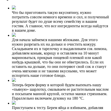
Что бы приготовить такую вкуснятину, нужно
потратить совсем немного времени и сил, и полученный
результат будет по душе всему семейству и вашим
гостям. А главное, что все ингредиенты всегда найдутся
в вашем доме.
Для начала займемся нашими яблоками. Для этого
нужно разрезать их на дольки и очистить кожуру.
Складываем их в тарелочку и выдавливаем сок лимона,
добавляем коньяк, корицу и оставляем на 10 минут
мариноваться, прикрыв пищевой пленкой или какой
нибудь крышкой, что бы они не обветрились. Если их
оставить на дольше, то они потеряют свой сок и станут
очень мягкими и не такими вкусными, что может
испортить наше готовое блюдо.
Теперь берем форму в которой будем выпекать нашу
«пьяную» шарлотку, смазываем ее растительным маслом
и посыпаем манной крупой, остатки манки стряхиваем.
Параллельно включаем духовку на 180 °C.
Приступаем к тесту. Берем яйца и взбиваем, добавляя