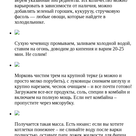
Берем указанные ингредиенты. Их количество можно
варьировать в зависимости от наличия, можно
добавлять зеленый горошек, кукурузу, стручковую
фасоль — любые овощи, которые найдете в
холодильнике.
Сухую чечевицу промываем, заливаем холодной водой,
ставим на огонь, доводим до кипения и варим 20-25
мин. Не солим!
Морковь чистим трем на крупной терке (а можно и
просто мелко порубить), с луковицы снимаем шелуху и
крупно нарезаем, чеснок очищаем – и все почти готово!
Загружаем все-все продукты, соль, специи в комбайн и
включаем на полную мощь. Если нет комбайна –
пропустите через мясорубку.
Получается такая масса. Есть нюанс: если вы хотите
котлетки понежнее – не сливайте воду после варки
полностью, оставьте пару ложек жидкости для фарша.