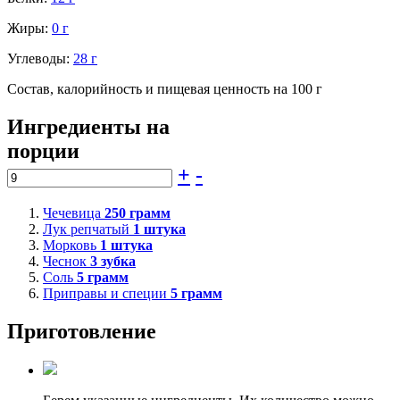
Жиры:
0 г
Углеводы:
28 г
Состав, калорийность и пищевая ценность на 100 г
Ингредиенты на
порции
+
-
Чечевица
250
грамм
Лук репчатый
1
штука
Морковь
1
штука
Чеснок
3
зубка
Соль
5
грамм
Приправы и специи
5
грамм
Приготовление