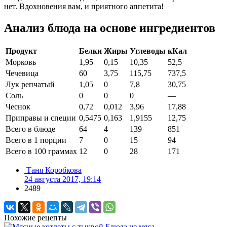
нет. Вдохновения вам, и приятного аппетита!
Анализ блюда на основе ингредиентов
Продукт
Белки
Жиры
Углеводы
кКал
Морковь
1,95
0,15
10,35
52,5
Чечевица
60
3,75
115,75
737,5
Лук репчатый
1,05
0
7,8
30,75
Соль
0
0
0
—
Чеснок
0,72
0,012
3,96
17,88
Приправы и специи
0,5475
0,163
1,9155
12,75
Всего в блюде
64
4
139
851
Всего в 1 порции
7
0
15
94
Всего в 100 граммах
12
0
28
171
Таня Коробкова
24 августа 2017, 19:14
2489
Похожие рецепты
Блюда из мяса