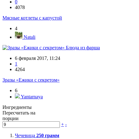
0
4078
Мясные котлеты с капустой
4
Natali
Блюда из фарша
6 февраля 2017, 11:24
1
4264
Зразы «Ежики с секретом»
6
Yantarnaya
Ингредиенты
Пересчитать на
порции
+
-
Чечевица
250
грамм