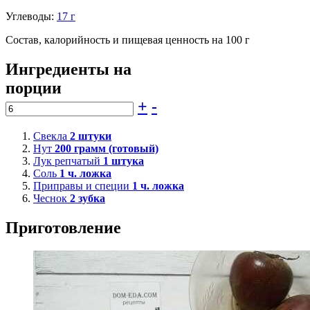
Углеводы:
17 г
Состав, калорийность и пищевая ценность на 100 г
Ингредиенты на
порции
+
-
Свекла
2
штуки
Нут
200
грамм (готовый)
Лук репчатый
1
штука
Соль
1
ч. ложка
Приправы и специи
1
ч. ложка
Чеснок
2
зубка
Приготовление