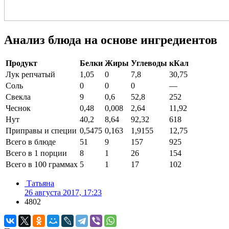
Анализ блюда на основе ингредиентов
Продукт
Белки
Жиры
Углеводы
кКал
Лук репчатый
1,05
0
7,8
30,75
Соль
0
0
0
—
Свекла
9
0,6
52,8
252
Чеснок
0,48
0,008
2,64
11,92
Нут
40,2
8,64
92,32
618
Приправы и специи
0,5475
0,163
1,9155
12,75
Всего в блюде
51
9
157
925
Всего в 1 порции
8
1
26
154
Всего в 100 граммах
5
1
17
102
Татьяна
26 августа 2017, 17:23
4802