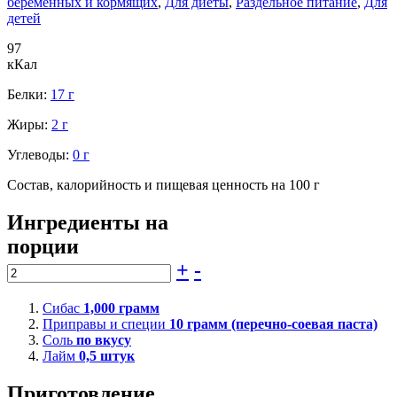
беременных и кормящих
,
Для диеты
,
Раздельное питание
,
Для
детей
97
кКал
Белки:
17 г
Жиры:
2 г
Углеводы:
0 г
Состав, калорийность и пищевая ценность на 100 г
Ингредиенты на
порции
+
-
Сибас
1,000
грамм
Приправы и специи
10
грамм (перечно-соевая паста)
Соль
по вкусу
Лайм
0,5
штук
Приготовление