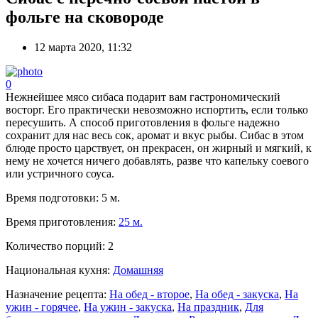
фольге на сковороде
12 марта 2020, 11:32
0
Нежнейшее мясо сибаса подарит вам гастрономический
восторг. Его практически невозможно испортить, если только
пересушить. А способ приготовления в фольге надежно
сохранит для нас весь сок, аромат и вкус рыбы. Сибас в этом
блюде просто царствует, он прекрасен, он жирный и мягкий, к
нему не хочется ничего добавлять, разве что капельку соевого
или устричного соуса.
Время подготовки:
5 м.
Время приготовления:
25 м.
Количество порций:
2
Национальная кухня:
Домашняя
Назначение рецепта:
На обед - второе
,
На обед - закуска
,
На
ужин - горячее
,
На ужин - закуска
,
На праздник
,
Для