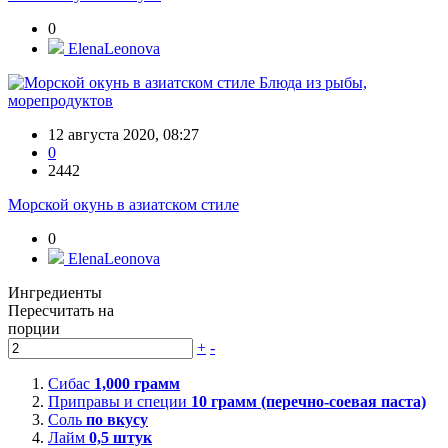
0
ElenaLeonova
Блюда из рыбы,
морепродуктов
12 августа 2020, 08:27
0
2442
Морской окунь в азиатском стиле
0
ElenaLeonova
Ингредиенты
Пересчитать на
порции
+
-
Сибас
1,000
грамм
Приправы и специи
10
грамм (перечно-соевая паста)
Соль
по вкусу
Лайм
0,5
штук