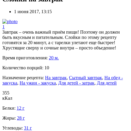
1 июня 2017, 13:15
1
Завтрак – очень важный приём пищи! Поэтому он должен
быть вкусным и питательным. Слойки по этому рецепту
готовятся за 20 минут, а с тарелки улетают еще быстрее!
Хрустящие сверху и сочные внутри – просто объедение!
Время приготовления:
20 м.
Количество порций:
10
Назначение рецепта:
На завтрак
,
Сытный завтрак
,
На обед -
закуска
,
На ужин - закуска
,
Для детей - затрак
,
Для детей
355
кКал
Белки:
12 г
Жиры:
28 г
Углеводы:
31 г