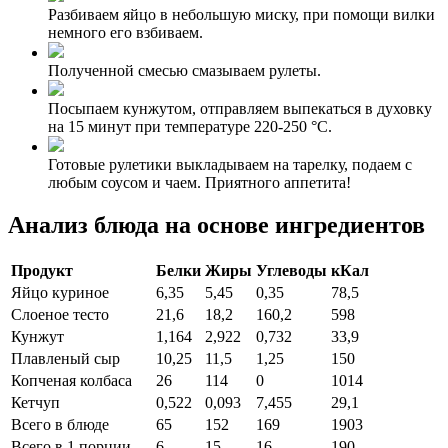
Разбиваем яйцо в небольшую миску, при помощи вилки
немного его взбиваем.
Полученной смесью смазываем рулеты.
Посыпаем кунжутом, отправляем выпекаться в духовку
на 15 минут при температуре 220-250 °С.
Готовые рулетики выкладываем на тарелку, подаем с
любым соусом и чаем. Приятного аппетита!
Анализ блюда на основе ингредиентов
Продукт
Белки
Жиры
Углеводы
кКал
Яйцо куриное
6,35
5,45
0,35
78,5
Слоеное тесто
21,6
18,2
160,2
598
Кунжут
1,164
2,922
0,732
33,9
Плавленый сыр
10,25
11,5
1,25
150
Копченая колбаса
26
114
0
1014
Кетчуп
0,522
0,093
7,455
29,1
Всего в блюде
65
152
169
1903
Всего в 1 порции
6
15
16
190