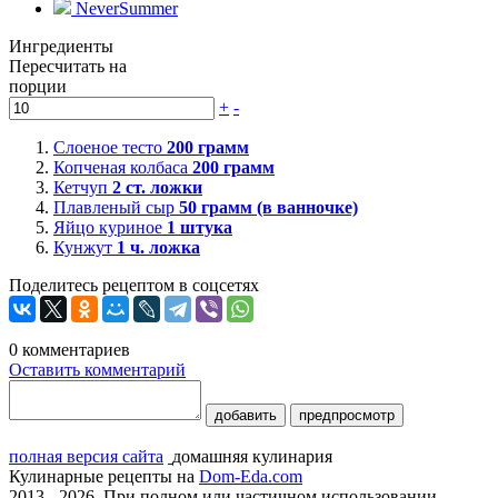
NeverSummer
Ингредиенты
Пересчитать на
порции
+
-
Слоеное тесто
200
грамм
Копченая колбаса
200
грамм
Кетчуп
2
ст. ложки
Плавленый сыр
50
грамм (в ванночке)
Яйцо куриное
1
штука
Кунжут
1
ч. ложка
Поделитесь рецептом в соцсетях
0
комментариев
Оставить комментарий
добавить
предпросмотр
полная версия сайта
домашняя кулинария
Кулинарные рецепты на
Dom-Eda.com
2013 - 2026. При полном или частичном использовании