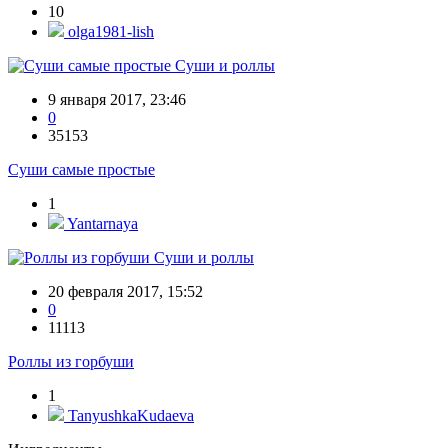
10
olga1981-lish
Суши и роллы
9 января 2017, 23:46
0
35153
Суши самые простые
1
Yantarnaya
Суши и роллы
20 февраля 2017, 15:52
0
11113
Роллы из горбуши
1
TanyushkaKudaeva