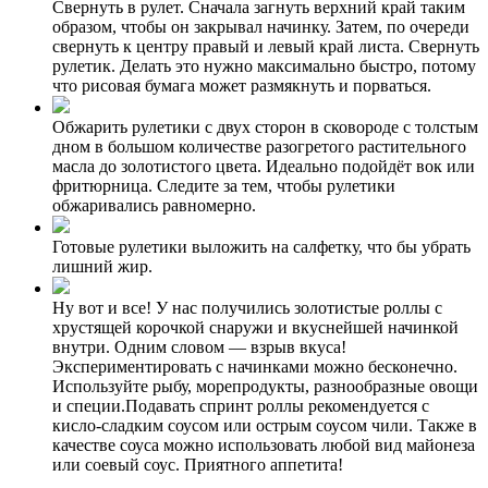
Свернуть в рулет. Сначала загнуть верхний край таким
образом, чтобы он закрывал начинку. Затем, по очереди
свернуть к центру правый и левый край листа. Свернуть
рулетик. Делать это нужно максимально быстро, потому
что рисовая бумага может размякнуть и порваться.
Обжарить рулетики с двух сторон в сковороде с толстым
дном в большом количестве разогретого растительного
масла до золотистого цвета. Идеально подойдёт вок или
фритюрница. Следите за тем, чтобы рулетики
обжаривались равномерно.
Готовые рулетики выложить на салфетку, что бы убрать
лишний жир.
Ну вот и все! У нас получились золотистые роллы с
хрустящей корочкой снаружи и вкуснейшей начинкой
внутри. Одним словом — взрыв вкуса!
Экспериментировать с начинками можно бесконечно.
Используйте рыбу, морепродукты, разнообразные овощи
и специи.Подавать спринт роллы рекомендуется с
кисло-сладким соусом или острым соусом чили. Также в
качестве соуса можно использовать любой вид майонеза
или соевый соус. Приятного аппетита!