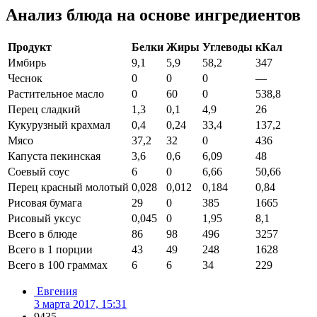
Анализ блюда на основе ингредиентов
Продукт
Белки
Жиры
Углеводы
кКал
Имбирь
9,1
5,9
58,2
347
Чеснок
0
0
0
—
Растительное масло
0
60
0
538,8
Перец сладкий
1,3
0,1
4,9
26
Кукурузный крахмал
0,4
0,24
33,4
137,2
Мясо
37,2
32
0
436
Капуста пекинская
3,6
0,6
6,09
48
Соевый соус
6
0
6,66
50,66
Перец красный молотый
0,028
0,012
0,184
0,84
Рисовая бумага
29
0
385
1665
Рисовый уксус
0,045
0
1,95
8,1
Всего в блюде
86
98
496
3257
Всего в 1 порции
43
49
248
1628
Всего в 100 граммах
6
6
34
229
Евгения
3 марта 2017, 15:31
9435