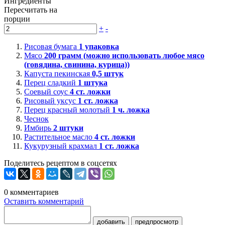
Ингредиенты
Пересчитать на
порции
+
-
Рисовая бумага
1
упаковка
Мясо
200
грамм (можно использовать любое мясо
(говядина, свинина, курица))
Капуста пекинская
0,5
штук
Перец сладкий
1
штука
Соевый соус
4
ст. ложки
Рисовый уксус
1
ст. ложка
Перец красный молотый
1
ч. ложка
Чеснок
Имбирь
2
штуки
Растительное масло
4
ст. ложки
Кукурузный крахмал
1
ст. ложка
Поделитесь рецептом в соцсетях
0
комментариев
Оставить комментарий
добавить
предпросмотр