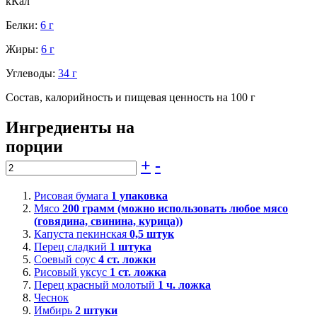
кКал
Белки:
6 г
Жиры:
6 г
Углеводы:
34 г
Состав, калорийность и пищевая ценность на 100 г
Ингредиенты на
порции
+
-
Рисовая бумага
1
упаковка
Мясо
200
грамм (можно использовать любое мясо
(говядина, свинина, курица))
Капуста пекинская
0,5
штук
Перец сладкий
1
штука
Соевый соус
4
ст. ложки
Рисовый уксус
1
ст. ложка
Перец красный молотый
1
ч. ложка
Чеснок
Имбирь
2
штуки