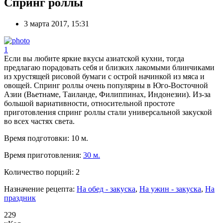
Спринг роллы
3 марта 2017, 15:31
1
Если вы любите яркие вкусы азиатской кухни, тогда
предлагаю порадовать себя и близких лакомыми блинчиками
из хрустящей рисовой бумаги с острой начинкой из мяса и
овощей. Спринг роллы очень популярны в Юго-Восточной
Азии (Вьетнаме, Таиланде, Филиппинах, Индонезии). Из-за
большой вариативности, относительной простоте
приготовления спринг роллы стали универсальной закуской
во всех частях света.
Время подготовки:
10 м.
Время приготовления:
30 м.
Количество порций:
2
Назначение рецепта:
На обед - закуска
,
На ужин - закуска
,
На
праздник
229