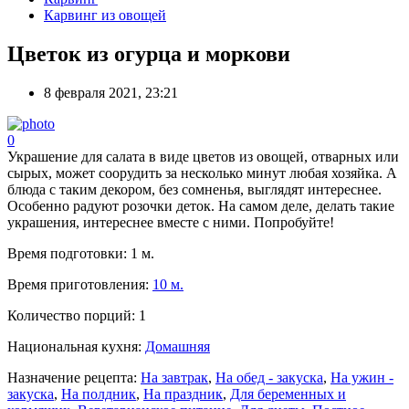
Карвинг из овощей
Цветок из огурца и моркови
8 февраля 2021, 23:21
0
Украшение для салата в виде цветов из овощей, отварных или
сырых, может соорудить за несколько минут любая хозяйка. А
блюда с таким декором, без сомненья, выглядят интереснее.
Особенно радуют розочки деток. На самом деле, делать такие
украшения, интереснее вместе с ними. Попробуйте!
Время подготовки:
1 м.
Время приготовления:
10 м.
Количество порций:
1
Национальная кухня:
Домашняя
Назначение рецепта:
На завтрак
,
На обед - закуска
,
На ужин -
закуска
,
На полдник
,
На праздник
,
Для беременных и