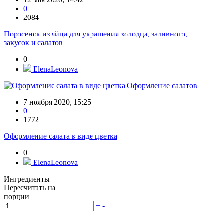
0
2084
Поросенок из яйца для украшения холодца, заливного,
закусок и салатов
0
ElenaLeonova
Оформление салатов
7 ноября 2020, 15:25
0
1772
Оформление салата в виде цветка
0
ElenaLeonova
Ингредиенты
Пересчитать на
порции
+
-