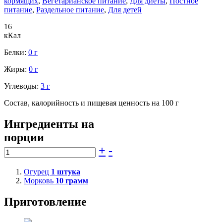
кормящих
,
Вегетарианское питание
,
Для диеты
,
Постное
питание
,
Раздельное питание
,
Для детей
16
кКал
Белки:
0 г
Жиры:
0 г
Углеводы:
3 г
Состав, калорийность и пищевая ценность на 100 г
Ингредиенты на
порции
+
-
Огурец
1
штука
Морковь
10
грамм
Приготовление