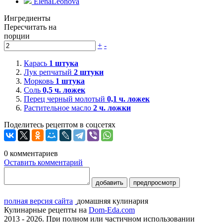
ElenaLeonova
Ингредиенты
Пересчитать на
порции
+
-
Карась
1
штука
Лук репчатый
2
штуки
Морковь
1
штука
Соль
0,5
ч. ложек
Перец черный молотый
0,1
ч. ложек
Растительное масло
2
ч. ложки
Поделитесь рецептом в соцсетях
0
комментариев
Оставить комментарий
добавить
предпросмотр
полная версия сайта
домашняя кулинария
Кулинарные рецепты на
Dom-Eda.com
2013 - 2026. При полном или частичном использовании