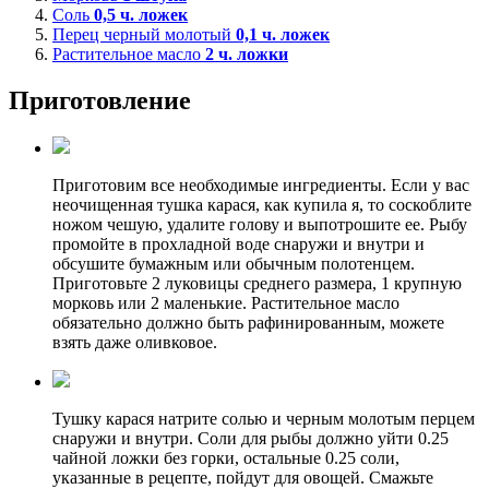
Соль
0,5
ч. ложек
Перец черный молотый
0,1
ч. ложек
Растительное масло
2
ч. ложки
Приготовление
Приготовим все необходимые ингредиенты. Если у вас
неочищенная тушка карася, как купила я, то соскоблите
ножом чешую, удалите голову и выпотрошите ее. Рыбу
промойте в прохладной воде снаружи и внутри и
обсушите бумажным или обычным полотенцем.
Приготовьте 2 луковицы среднего размера, 1 крупную
морковь или 2 маленькие. Растительное масло
обязательно должно быть рафинированным, можете
взять даже оливковое.
Тушку карася натрите солью и черным молотым перцем
снаружи и внутри. Соли для рыбы должно уйти 0.25
чайной ложки без горки, остальные 0.25 соли,
указанные в рецепте, пойдут для овощей. Смажьте