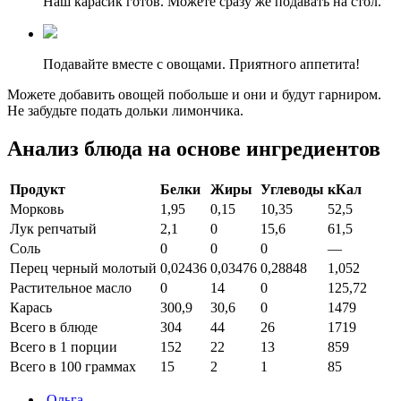
Наш карасик готов. Можете сразу же подавать на стол.
Подавайте вместе с овощами. Приятного аппетита!
Можете добавить овощей побольше и они и будут гарниром.
Не забудьте подать дольки лимончика.
Анализ блюда на основе ингредиентов
Продукт
Белки
Жиры
Углеводы
кКал
Морковь
1,95
0,15
10,35
52,5
Лук репчатый
2,1
0
15,6
61,5
Соль
0
0
0
—
Перец черный молотый
0,02436
0,03476
0,28848
1,052
Растительное масло
0
14
0
125,72
Карась
300,9
30,6
0
1479
Всего в блюде
304
44
26
1719
Всего в 1 порции
152
22
13
859
Всего в 100 граммах
15
2
1
85
Ольга