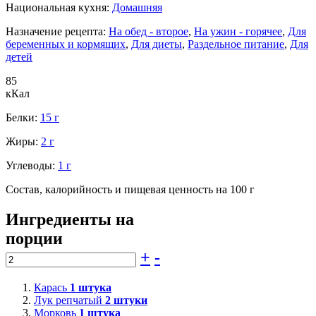
Национальная кухня:
Домашняя
Назначение рецепта:
На обед - второе
,
На ужин - горячее
,
Для
беременных и кормящих
,
Для диеты
,
Раздельное питание
,
Для
детей
85
кКал
Белки:
15 г
Жиры:
2 г
Углеводы:
1 г
Состав, калорийность и пищевая ценность на 100 г
Ингредиенты на
порции
+
-
Карась
1
штука
Лук репчатый
2
штуки
Морковь
1
штука