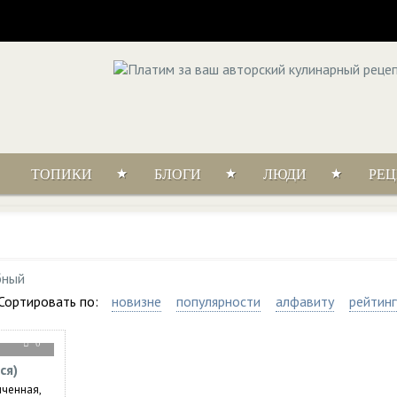
ТОПИКИ
БЛОГИ
ЛЮДИ
РЕ
бный
Сортировать по:
новизне
популярности
алфавиту
рейтинг
0
ся)
пченная,