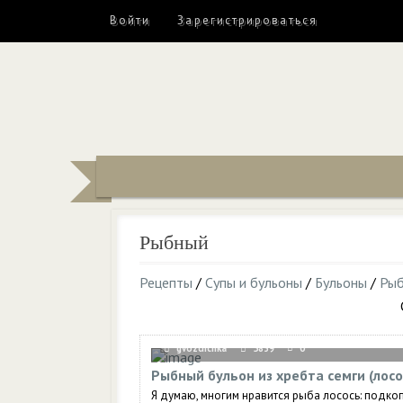
Войти
Зарегистрироваться
Рыбный
Рецепты
/
Супы и бульоны
/
Бульоны
/
Ры
gvozdichka
5839
0
Рыбный бульон из хребта семги (лосо
Я думаю, многим нравится рыба лосось: подко