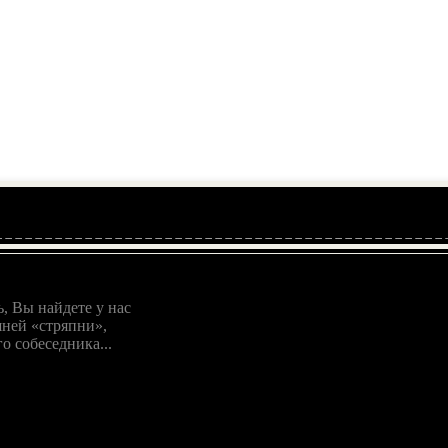
, Вы найдете у нас
ней «стряпни»,
о собеседника...