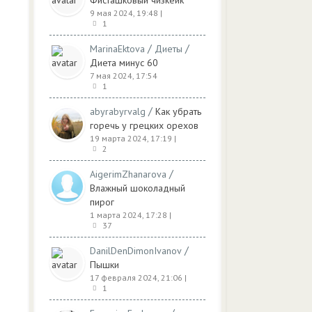
Фисташковый чизкейк
9 мая 2024, 19:48
|
1
/
/
MarinaEktova
Диеты
Диета минус 60
7 мая 2024, 17:54
1
/
abyrabyrvalg
Как убрать
горечь у грецких орехов
19 марта 2024, 17:19
|
2
/
AigerimZhanarova
Влажный шоколадный
пирог
1 марта 2024, 17:28
|
37
/
DanilDenDimonIvanov
Пышки
17 февраля 2024, 21:06
|
1