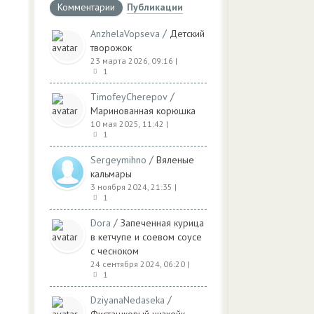
Комментарии
Публикации
/
AnzhelaVopseva
Детский
творожок
23 марта 2026, 09:16
|
1
/
TimofeyCherepov
Маринованная корюшка
10 мая 2025, 11:42
|
1
/
Sergeymihno
Вяленые
кальмары
3 ноября 2024, 21:35
|
1
/
Dora
Запеченная курица
в кетчупе и соевом соусе
с чесноком
24 сентября 2024, 06:20
|
1
/
DziyanaNedaseka