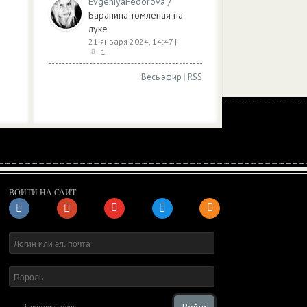
/
EvgeniyaFedorova
Баранина томленая на
луке
21 января 2024, 14:47
|
1
Весь эфир
|
RSS
ВОЙТИ НА САЙТ
Запомнить меня