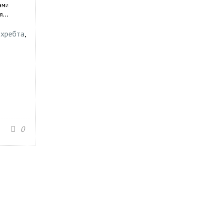
ами
...
 хребта
,
0