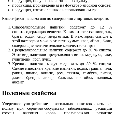
продукция, полученная из злаковых культур;
продукция, произведенная на фруктово-ягодной основе;
продукция, изготовленная с использованием трав.
Классификация алкоголя по содержания спиртовых веществ:
Слабоалкогольные напитки содержат до 12 %
спиртосодержащих веществ. К ним относятся: пиво, эль,
брага, тодди, сидр, энергетики. В некотором смысле к
этой категории можно отнести кумыс, квас, айран, билк,
содержащие незначительное количество спирта.
Среднеалкогольные напитки содержат до 30 % спирта.
Этот вид напитков представляют: вино, медовуха, саке,
глинтвейн, грог, пунш.
Крепкие напитки могут содержать до 80 % спирта.
Самые известные крепкие напитки: водка, граппа, чача,
ракия, шнапс, коньяк, ром, текила, самбука, виски,
джин, бренди, ликер, бальзам, настойка, наливка,
абсент.
Полезные свойства
Умеренное употребление алкогольных напитков оказывает
пользу при сердечно-сосудистых заболеваниях, расширяя
сосуды, разгоняя кровь, предупреждая развитие