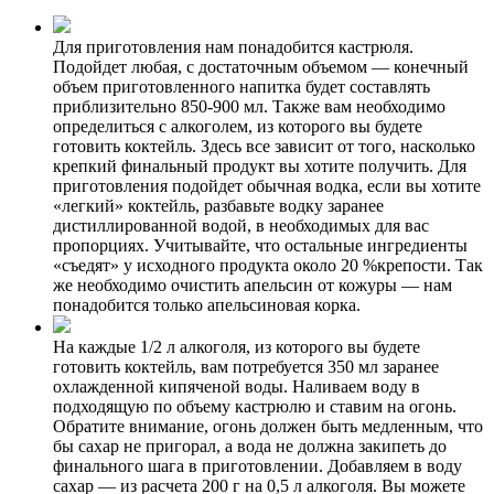
Для приготовления нам понадобится кастрюля.
Подойдет любая, с достаточным объемом — конечный
объем приготовленного напитка будет составлять
приблизительно 850-900 мл. Также вам необходимо
определиться с алкоголем, из которого вы будете
готовить коктейль. Здесь все зависит от того, насколько
крепкий финальный продукт вы хотите получить. Для
приготовления подойдет обычная водка, если вы хотите
«легкий» коктейль, разбавьте водку заранее
дистиллированной водой, в необходимых для вас
пропорциях. Учитывайте, что остальные ингредиенты
«съедят» у исходного продукта около 20 %крепости. Так
же необходимо очистить апельсин от кожуры — нам
понадобится только апельсиновая корка.
На каждые 1/2 л алкоголя, из которого вы будете
готовить коктейль, вам потребуется 350 мл заранее
охлажденной кипяченой воды. Наливаем воду в
подходящую по объему кастрюлю и ставим на огонь.
Обратите внимание, огонь должен быть медленным, что
бы сахар не пригорал, а вода не должна закипеть до
финального шага в приготовлении. Добавляем в воду
сахар — из расчета 200 г на 0,5 л алкоголя. Вы можете