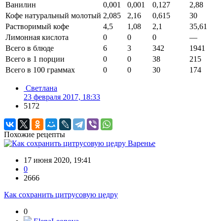
Ванилин
0,001
0,001
0,127
2,88
Кофе натуральный молотый
2,085
2,16
0,615
30
Растворимый кофе
4,5
1,08
2,1
35,61
Лимонная кислота
0
0
0
—
Всего в блюде
6
3
342
1941
Всего в 1 порции
0
0
38
215
Всего в 100 граммах
0
0
30
174
Светлана
23 февраля 2017, 18:33
5172
Похожие рецепты
Варенье
17 июня 2020, 19:41
0
2666
Как сохранить цитрусовую цедру
0