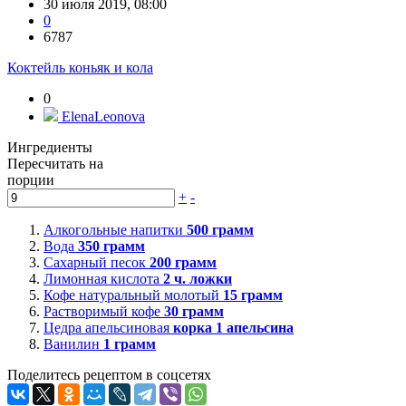
30 июля 2019, 08:00
0
6787
Коктейль коньяк и кола
0
ElenaLeonova
Ингредиенты
Пересчитать на
порции
+
-
Алкогольные напитки
500
грамм
Вода
350
грамм
Сахарный песок
200
грамм
Лимонная кислота
2
ч. ложки
Кофе натуральный молотый
15
грамм
Растворимый кофе
30
грамм
Цедра апельсиновая
корка 1 апельсина
Ванилин
1
грамм
Поделитесь рецептом в соцсетях