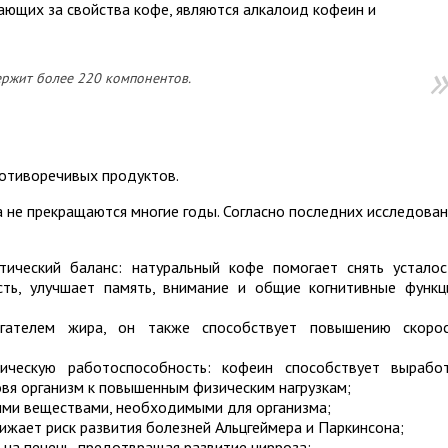
ающих за свойства кофе, являются алкалоид кофеин и
ржит более 220 компонентов.
ротиворечивых продуктов.
а не прекращаются многие годы. Согласно последних исследова
тический баланс: натуральный кофе помогает снять усталос
сть, улучшает память, внимание и общие когнитивные функц
гателем жира, он также способствует повышению скоро
ическую работоспособность: кофеин способствует вырабо
овя организм к повышенным физическим нагрузкам;
ыми веществами, необходимыми для организма;
ижает риск развития болезней Альцгеймера и Паркинсона;
на печень, предотвращая развитие цирроза;