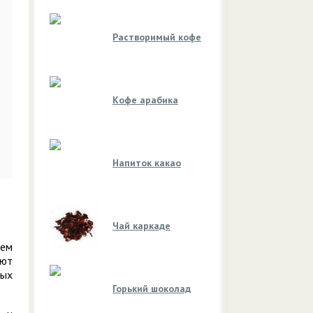
Растворимый кофе
Кофе арабика
Напиток какао
Чай каркаде
тем
ают
ных
Горький шоколад