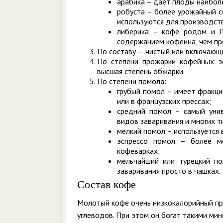
арабика – дает плоды наиболе
робуста – более урожайный с
используются для производств
либерика – кофе родом и Л
содержанием кофеина, чем пр
По составу — чистый или включающий
По степени прожарки кофейных з
высшая степень обжарки.
По степени помола:
грубый помол – имеет фракци
или в французских прессах;
средний помол – самый уни
видов заваривания и многих т
мелкий помол – используется 
эспрессо помол – более ме
кофеварках;
мельчайший или турецкий по
заваривания просто в чашках.
Состав кофе
Молотый кофе очень низкокалорийный про
углеводов. При этом он богат такими мин