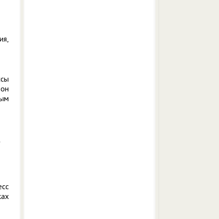
ия,
ссы
 он
тым
есс
ках