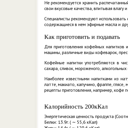
Не рекомендуется хранить распечатанный
свои вкусовые качества, впитывая влагу и
Специалисты рекомендуют использовать 
содержащиеся в нем эфирные масла и дру
Как приготовить и подавать
Для приготовления кофейных напитков и
машины, различные виды кофеварок, пресс
Кофейные напитки употребляются в чи
сахара, сливок, мороженого, алкогольных 
Наиболее известными напитками из нату
латте, макиато, капучино, фраппе, глясе,
рецепты приготовления, например, кофе по
Калорийность 200кКал
Энергетическая ценность продукта (Соотн
Белки: 13.9г. ( ∼ 55,6 кКал)
Жиры: 14.4г. ( ∼ 129,6 кКал)