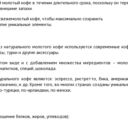
 молотый кофе в течении длительного срока, поскольку он тер
 внешние запахи.
свежемолотый кофе, чтобы максимально сохранить
гие уникальные элементы.
з натурального молотого кофе используются современные ко
ы, турки и другие аксессуары.
стом виде и с добавлением множества ингредиентов – моло
напитков, специй, шоколада.
рального кофе являются: эспрессо, ристретто, бика, америка
 мокачино, и др. Кроме того, во многих странах созданы уникаль
-турецки, по-ирландвки, по-венски.
ошение белков, жиров, углеводов):