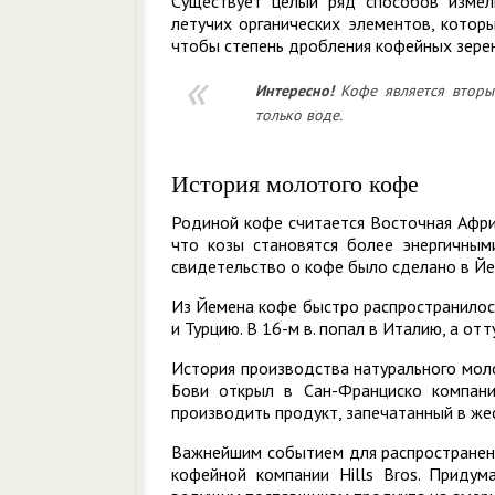
Существует целый ряд способов измел
летучих органических элементов, котор
чтобы степень дробления кофейных зерен
Интересно!
Кофе является вторым
только воде.
История молотого кофе
Родиной кофе считается Восточная Африк
что козы становятся более энергичным
свидетельство о кофе было сделано в Йе
Из Йемена кофе быстро распространилось
и Турцию. В 16-м в. попал в Италию, а от
История производства натурального моло
Бови открыл в Сан-Франциско компани
производить продукт, запечатанный в же
Важнейшим событием для распространени
кофейной компании Hills Bros. Придум