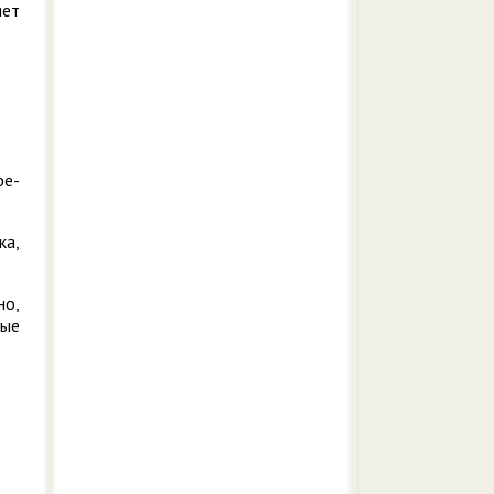
яет
фе-
ка,
но,
ные