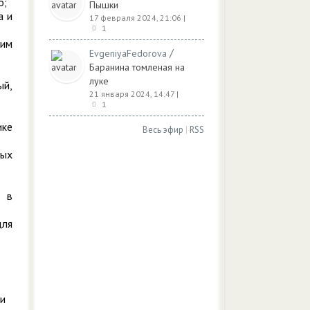
о;
Пышки
а и
17 февраля 2024, 21:06
|
1
ким
/
EvgeniyaFedorova
Баранина томленая на
луке
ый,
21 января 2024, 14:47
|
1
ике
Весь эфир
|
RSS
ных
о в
для
 и