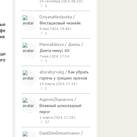
24 сентября 2024, 06:20
|
1
/
DziyanaNedaseka
Фисташковый чизкейк
рые
9 мая 2024, 19:48
|
офе
1
ия.
.
/
/
MarinaEktova
Диеты
Диета минус 60
ощи
7 мая 2024, 17:54
ого
1
/
abyrabyrvalg
Как убрать
горечь у грецких орехов
19 марта 2024, 17:19
|
2
/
AigerimZhanarova
Влажный шоколадный
пирог
1 марта 2024, 17:28
|
37
/
DanilDenDimonIvanov