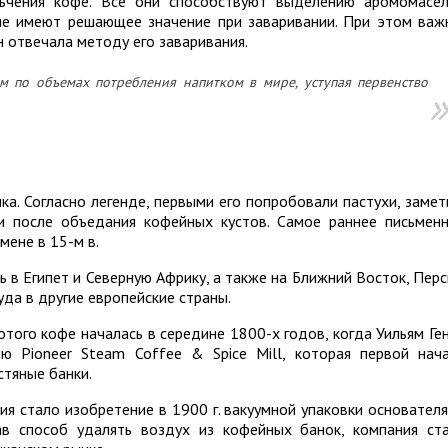
ьчения кофе. Все они способствуют выделению аромомасе
ые имеют решающее значение при заваривании. При этом важ
 отвечала методу его заваривания.
 по объемах потребления напитком в мире, уступая первенство
а. Согласно легенде, первыми его попробовали пастухи, замет
и после объедания кофейных кустов. Самое раннее письмен
мене в 15-м в.
 в Египет и Северную Африку, а также на Ближний Восток, Пер
туда в другие европейские страны.
того кофе началась в середине 1800-х годов, когда Уильям Ге
ю Pioneer Steam Coffee & Spice Mill, которая первой нач
стяные банки.
я стало изобретение в 1900 г. вакуумной упаковки основател
ав способ удалять воздух из кофейных банок, компания ст