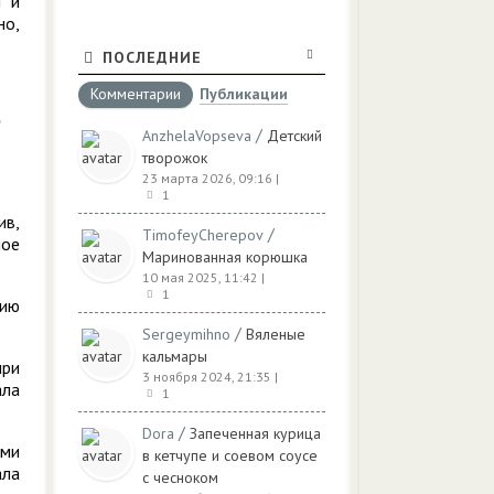
л и
но,
ПОСЛЕДНИЕ
Комментарии
Публикации
/
AnzhelaVopseva
Детский
творожок
23 марта 2026, 09:16
|
1
ив,
/
TimofeyCherepov
ное
Маринованная корюшка
10 мая 2025, 11:42
|
1
сию
/
Sergeymihno
Вяленые
кальмары
нри
3 ноября 2024, 21:35
|
ала
1
/
Dora
Запеченная курица
ями
в кетчупе и соевом соусе
ала
с чесноком