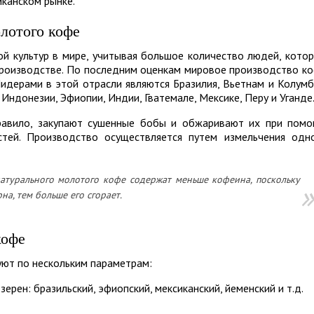
канском рынке.
лотого кофе
ой культур в мире, учитывая большое количество людей, кото
производстве. По последним оценкам мировое производство к
Лидерами в этой отрасли являются Бразилия, Вьетнам и Колумб
Индонезии, Эфиопии, Индии, Гватемале, Мексике, Перу и Уганде
правило, закупают сушенные бобы и обжаривают их при пом
тей. Производство осуществляется путем измельчения одн
атурального молотого кофе содержат меньше кофеина, поскольку
а, тем больше его сгорает.
кофе
ют по нескольким параметрам:
рен: бразильский, эфиопский, мексиканский, йеменский и т.д.