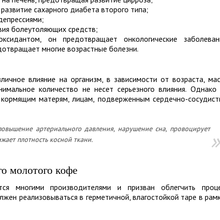
развитие сахарного диабета второго типа;
депрессиями;
вия болеутоляющих средств;
ксидантом, он предотвращает онкологические заболеван
дотвращает многие возрастные болезни.
ичное влияние на организм, в зависимости от возраста, ма
нимальное количество не несет серьезного влияния. Однако
 кормящим матерям, лицам, подверженным сердечно-сосудис
овышение артериального давления, нарушение сна, провоцирует
жает плотность косной ткани.
го молотого кофе
тся многими производителями и призван облегчить проц
лжен реализовываться в герметичной, влагостойкой таре в рам