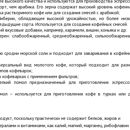
е высокого качества и используются для производства эспресс
орт, чем арабика. Его зерна содержат высокий уровень кофеин
а растворимого кофе или для создания смесей с арабикой;
иберии, обладающее высокой урожайностью, но более низ
едыдущие сорта. Используется для создания кофейных смесей.
 вкусовые добавки, например, карамели, вишни, коньяка и др.
ерен: слабообжаренный, среднеобжаренный, сильнообжаренн
ю сродни морской соли и подходит для заваривания в кофейн
версальный вид молотого кофе, который подходит для раз
ипов кофеварок;
в кофеварках с применением фильтров;
лкий помол предназначенный для приготовления эспресс
мол – используется для приготовления кофе в турках или 
дукт, поскольку практически не содержит белков, жиров и
ералами и витаминами, как калий, магний, марганец, рибофлавин