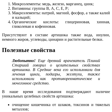
Микроэлементы: медь, железо, марганец, цинк;
Витамины: группы В, А, С, Е, Р;
Макроэлементы: натрий, магний, фосфор, а также калий
и кальций;
Органические кислоты: глицериновая, хинная,
гликолевая и кофеиновая.
Присутствуют в составе артишока также вода, инулин,
немного жиров, углеводы, цинарин и растительные белки.
Полезные свойства
Любопытно!
Еще древний врачеватель Плиний
Старший говорил о целительных свойствах
артишока. В Средние века его использовали для
лечения цинги, подагры, желтухи, также
использовали как противоревматическое и
мочегонное средство.
В наше время исследования подтверждают наличие
уникальных целебных свойств артишока:
очищение кишечника от шлаков, токсинов и тяжелых
металлов;