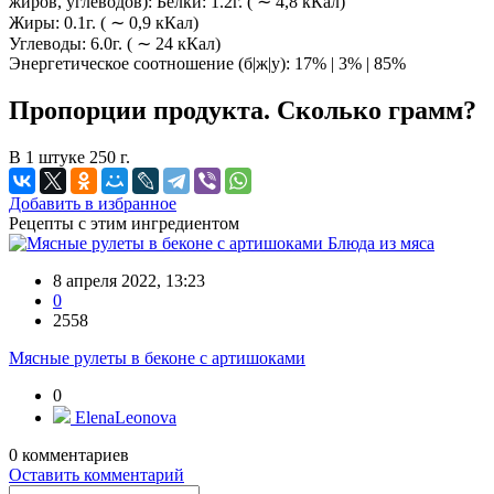
жиров, углеводов): Белки: 1.2г. ( ∼ 4,8 кКал)
Жиры: 0.1г. ( ∼ 0,9 кКал)
Углеводы: 6.0г. ( ∼ 24 кКал)
Энергетическое соотношение (б|ж|у): 17% | 3% | 85%
Пропорции продукта. Сколько грамм?
В 1 штуке 250 г.
Добавить в избранное
Рецепты с этим ингредиентом
Блюда из мяса
8 апреля 2022, 13:23
0
2558
Мясные рулеты в беконе с артишоками
0
ElenaLeonova
0
комментариев
Оставить комментарий