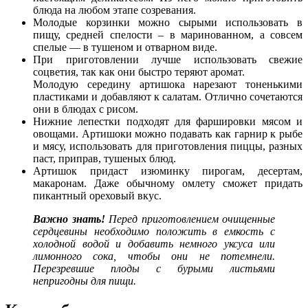
блюда на любом этапе созревания.
Молодые корзинки можно сырыми использовать в
пищу, средней спелости – в маринованном, а совсем
спелые — в тушеном и отварном виде.
При приготовлении лучше использовать свежие
соцветия, так как они быстро теряют аромат.
Молодую середину артишока нарезают тоненькими
пластиками и добавляют к салатам. Отлично сочетаются
они в блюдах с рисом.
Нижние лепестки подходят для фаршировки мясом и
овощами. Артишоки можно подавать как гарнир к рыбе
и мясу, использовать для приготовления пиццы, разных
паст, приправ, тушеных блюд.
Артишок придаст изюминку пирогам, десертам,
макаронам. Даже обычному омлету сможет придать
пикантный ореховый вкус.
Важно знать!
Перед приготовлением очищенные
сердцевины необходимо положить в емкость с
холодной водой и добавить немного уксуса или
лимонного сока, чтобы они не потемнели.
Перезревшие плоды с бурыми листьями
непригодны для пищи.