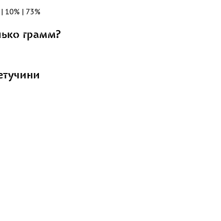
 | 10% | 73%
лько грамм?
етучини