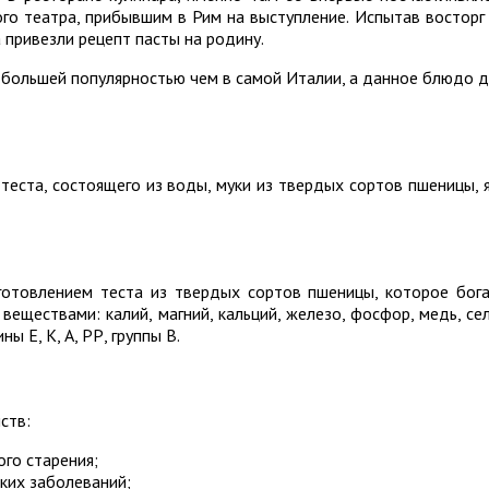
го театра, прибывшим в Рим на выступление. Испытав восторг
 привезли рецепт пасты на родину.
я большей популярностью чем в самой Италии, а данное блюдо 
теста, состоящего из воды, муки из твердых сортов пшеницы, 
готовлением теста из твердых сортов пшеницы, которое бог
веществами: калий, магний, кальций, железо, фосфор, медь, се
ы Е, К, А, РР, группы В.
ств:
го старения;
ких заболеваний;