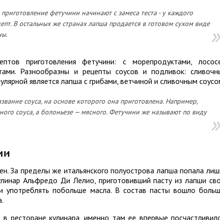
приготовление фетучини начинают с замеса теста - у каждого
епт. В остальных же странах лапша продается в готовом сухом виде
ны.
ептов приготовления фетучини: с морепродуктами, лосос
тами. Разнообразны и рецепты соусов и подливок: сливочн
улярной является лапша с грибами, ветчиной и сливочным соусо
звание соуса, на основе которого она приготовлена. Например,
ного соуса, а болоньезе — мясного. Фетучини же называют по виду
ии
ен. За пределы же итальянского полуострова лапша попала лиш
улинар Альфредо Ди Лелио, приготовивший пасту из лапши св
и употреблять побольше масла. В состав пасты вошло боль
.
в ресторане кулинара, именно там ее впервые посчастливил