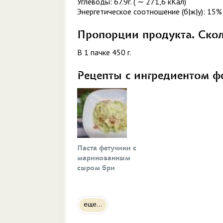
Углеводы: 67.9г. ( ∼ 271,6 кКал)
Энергетическое соотношение (б|ж|у): 15%
Пропорции продукта. Ско
В 1 пачке 450 г.
Рецепты с ингредиентом ф
Паста фетучини с
маринованным
сыром бри
еще...