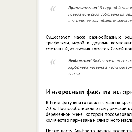
Примечательно!
В родной Италии 
повара есть свой собственный рец
и готовят ее как обычные макаро
Существует масса разнообразных рец
трюфелями, икрой и другими компонен
сметанный, из свежих томатов. Самой поп
Любопытно!
Любая паста носит на
карбонара названа в честь сливоч
лапши.
Интересный факт из истор
В Риме фетучини готовили с давних врем
20 в. Поспособствовал этому римский к
беременной жене, которой посоветовал
количество пармезана и сливочного масла
Позже пасту Альфредо начали подавать 