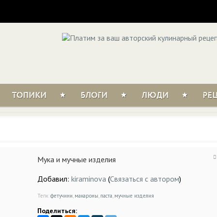
ТОПИКИ
БЛОГИ
ЛЮДИ
РЕ
Мука и мучные изделия
Добавил:
kiraminova
(
Связаться с автором
)
Теги:
фетучини
,
макароны
,
паста
,
мучные изделия
Поделиться: