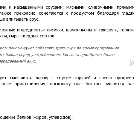
ыми и насыщенными соусами: мясными, сливочными, пряным
 также прекрасно сочетаются с продуктом благодаря гладк
ше впитывать соус.
ожные ингредиенты: лисички, шампиньоны и трюфеля, теляти
укты, сыры твердых сортов.
ром рекомендуют добавлять треть сыра во время прогревания
ать блюдо перед употреблением. Так паста приобретет более
ередаваемый вкус.
ует смешивать лапшу с соусом горячей и слегка прогрева
после приготовления, поскольку она быстро лишается ча
ошение белков, жиров, углеводов):