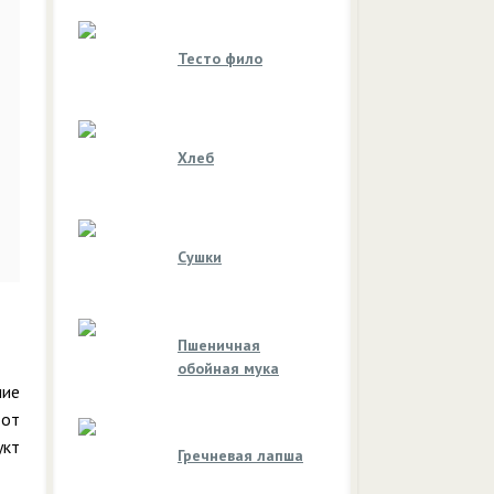
Тесто фило
Хлеб
Сушки
Пшеничная
обойная мука
ние
 от
укт
Гречневая лапша