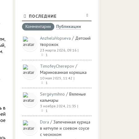
ПОСЛЕДНИЕ
Комментарии
Публикации
/
AnzhelaVopseva
Детский
ем,
творожок
ый,
23 марта 2026, 09:16
|
м.
1
/
TimofeyCherepov
Маринованная корюшка
10 мая 2025, 11:42
|
1
/
Sergeymihno
Вяленые
кальмары
3 ноября 2024, 21:35
|
ь в
1
оей
шое
/
Dora
Запеченная курица
в кетчупе и соевом соусе
с чесноком
ось