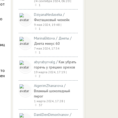
24 сентября 2024, 06:20
|
 от
1
/
DziyanaNedaseka
до
Фисташковый чизкейк
9 мая 2024, 19:48
|
1
/
/
MarinaEktova
Диеты
Диета минус 60
яиц
7 мая 2024, 17:54
1
/
abyrabyrvalg
Как убрать
горечь у грецких орехов
ато
19 марта 2024, 17:19
|
лен
2
/
AigerimZhanarova
Влажный шоколадный
пирог
1 марта 2024, 17:28
|
37
/
DanilDenDimonIvanov