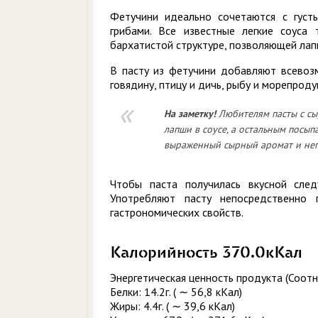
Фетучини идеально сочетаются с густ
грибами. Все известные легкие соуса
бархатистой структуре, позволяющей лап
В пасту из фетучини добавляют всевозм
говядину, птицу и дичь, рыбу и морепрод
На заметку!
Любителям пасты с сы
лапши в соусе, а остальным посып
выраженный сырный аромат и неп
Чтобы паста получилась вкусной след
Употребляют пасту непосредственно 
гастрономических свойств.
Калорийность 370.0кКал
Энергетическая ценность продукта (Соотн
Белки: 14.2г. ( ∼ 56,8 кКал)
Жиры: 4.4г. ( ∼ 39,6 кКал)