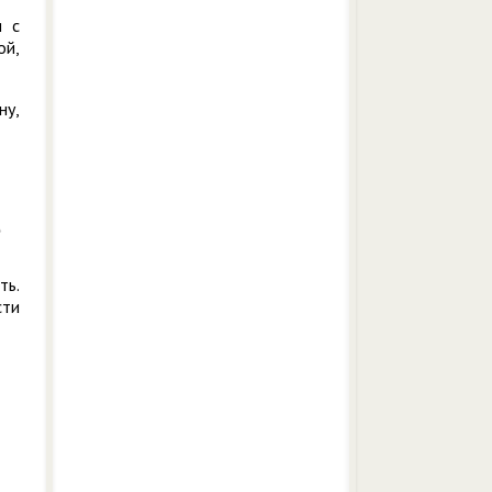
и с
ой,
ну,
ть.
сти