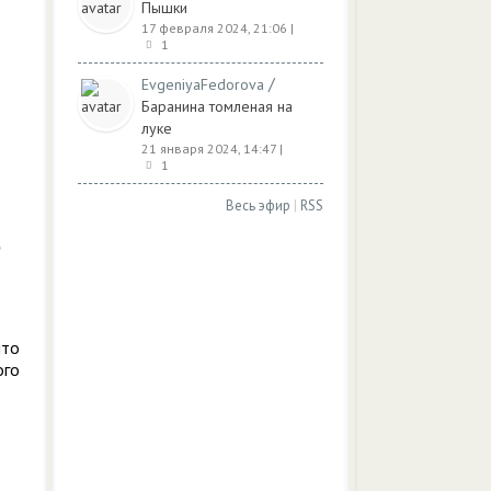
Пышки
17 февраля 2024, 21:06
|
1
/
EvgeniyaFedorova
Баранина томленая на
луке
21 января 2024, 14:47
|
1
Весь эфир
|
RSS
что
ого