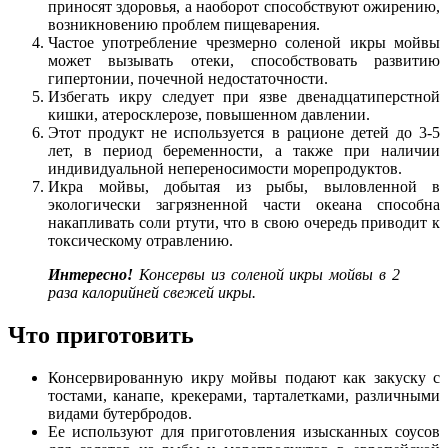
приносят здоровья, а наоборот способствуют ожирению,
возникновению проблем пищеварения.
Частое употребление чрезмерно соленой икры мойвы
может вызывать отеки, способствовать развитию
гипертонии, почечной недостаточности.
Избегать икру следует при язве двенадцатиперстной
кишки, атеросклерозе, повышенном давлении.
Этот продукт не используется в рационе детей до 3-5
лет, в период беременности, а также при наличии
индивидуальной непереносимости морепродуктов.
Икра мойвы, добытая из рыбы, выловленной в
экологически загрязненной части океана способна
накапливать соли ртути, что в свою очередь приводит к
токсическому отравлению.
Интересно!
Консервы из соленой икры мойвы в 2
раза калорийней свежей икры.
Что приготовить
Консервированную икру мойвы подают как закуску с
тостами, канапе, крекерами, тарталетками, различными
видами бутербродов.
Ее используют для приготовления изысканных соусов