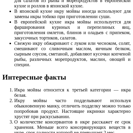
для салатов из рыбы и морепродуктов в европейской
кухне и роллов в японской кухне.
В японской кухне икру мойвы иногда используют для
замены икры тобико при приготовлении суши.
В европейской кухне икра мойвы используется для
фарширования куриных и перепелиных яиц,
приготовления омлетов, блинов и оладьев с припеком,
закусочных тортиков, салатов.
Свежую икру обжаривают с луком или чесноком, солят,
смешивают со сливочным маслом, яичным белком,
сырным соусом, сметаной, добавляют кусочки копченой
рыбы, различных морепродуктов, маслин, овощей и
специи.
Интересные факты
Икра мойвы относится к третьей категории — икра
белая.
Икру мойвы часто подделывают используя
обыкновенную манку, отличить подделку можно только
попробовав продукт. Настоящие икринки характерно
хрустят при раскусывании.
О количестве консервантов в икре расскажет ее срок
хранения. Меньше всего консервирующих веществ в
икре, срок годности которой не превышает 2 мес.