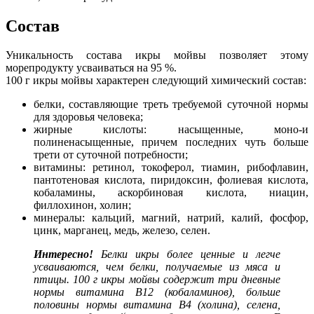
Состав
Уникальность состава икры мойвы позволяет этому
морепродукту усваиваться на 95 %.
100 г икры мойвы характерен следующий химический состав:
белки, составляющие треть требуемой суточной нормы
для здоровья человека;
жирные кислоты: насыщенные, моно-и
полиненасыщенные, причем последних чуть больше
трети от суточной потребности;
витамины: ретинол, токоферол, тиамин, рибофлавин,
пантотеновая кислота, пиридоксин, фолиевая кислота,
кобаламины, аскорбиновая кислота, ниацин,
филлохинон, холин;
минералы: кальций, магний, натрий, калий, фосфор,
цинк, марганец, медь, железо, селен.
Интересно!
Белки икры более ценные и легче
усваиваются, чем белки, получаемые из мяса и
птицы. 100 г икры мойвы содержит три дневные
нормы витамина В12 (кобаламинов), больше
половины нормы витамина В4 (холина), селена,