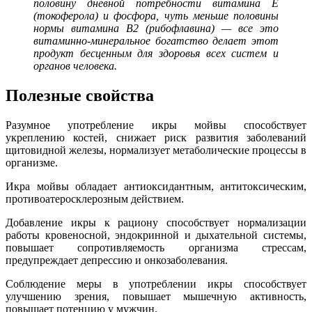
половину дневной потребности витамина Е
(токоферола) и фосфора, чуть меньше половины
нормы витамина В2 (рибофлавина) — все это
витаминно-минеральное богатство делает этот
продукт бесценным для здоровья всех систем и
органов человека.
Полезные свойства
Разумное употребление икры мойвы способствует
укреплению костей, снижает риск развития заболеваний
щитовидной железы, нормализует метаболические процессы в
организме.
Икра мойвы обладает антиоксидантным, антитоксическим,
противоатеросклерозным действием.
Добавление икры к рациону способствует нормализации
работы кровеносной, эндокринной и дыхательной системы,
повышает сопротивляемость организма стрессам,
предупреждает депрессию и онкозаболевания.
Соблюдение меры в употреблении икры способствует
улучшению зрения, повышает мышечную активность,
повышает потенцию у мужчин.