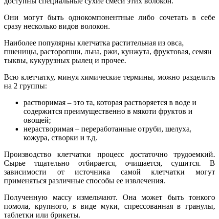
доступны специальные сухие смеси этих волокон.
Они могут быть однокомпонентные либо сочетать в себе
сразу несколько видов волокон.
Наиболее популярны клетчатка растительная из овса,
пшеницы, расторопши, льна, ржи, кунжута, фруктовая, семян
тыквы, кукурузных рылец и прочее.
Всю клетчатку, минуя химические термины, можно разделить
на 2 группы:
растворимая – это та, которая растворяется в воде и
содержится преимущественно в мякоти фруктов и
овощей;
нерастворимая – переработанные отруби, шелуха,
кожура, створки и т.д.
Производство клетчатки процесс достаточно трудоемкий.
Сырье тщательно отбирается, очищается, сушится. В
зависимости от источника самой клетчатки могут
применяться различные способы ее извлечения.
Полученную массу измельчают. Она может быть тонкого
помола, крупного, в виде муки, спрессованная в гранулы,
таблетки или брикеты.