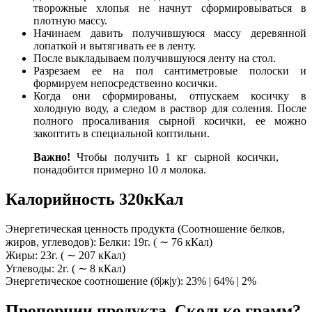
творожные хлопья не начнут сформировываться в
плотную массу.
Начинаем давить получившуюся массу деревянной
лопаткой и вытягивать ее в ленту.
После выкладываем получившуюся ленту на стол.
Разрезаем ее на пол сантиметровые полоски и
формируем непосредственно косички.
Когда они сформированы, отпускаем косичку в
холодную воду, а следом в раствор для соления. После
полного просаливания сырной косички, ее можно
закоптить в специальной коптильни.
Важно!
Чтобы получить 1 кг сырной косички,
понадобится примерно 10 л молока.
Калорийность 320кКал
Энергетическая ценность продукта (Соотношение белков,
жиров, углеводов): Белки: 19г. ( ∼ 76 кКал)
Жиры: 23г. ( ∼ 207 кКал)
Углеводы: 2г. ( ∼ 8 кКал)
Энергетическое соотношение (б|ж|у): 23% | 64% | 2%
Пропорции продукта. Сколько грамм?