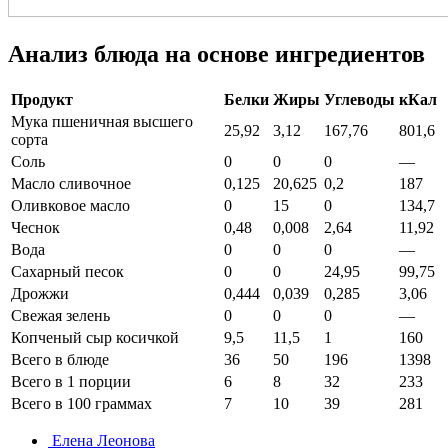
Анализ блюда на основе ингредиентов
Продукт
Белки
Жиры
Углеводы
кКал
Мука пшеничная высшего
25,92
3,12
167,76
801,6
сорта
Соль
0
0
0
—
Масло сливочное
0,125
20,625
0,2
187
Оливковое масло
0
15
0
134,7
Чеснок
0,48
0,008
2,64
11,92
Вода
0
0
0
—
Сахарный песок
0
0
24,95
99,75
Дрожжи
0,444
0,039
0,285
3,06
Свежая зелень
0
0
0
—
Копченый сыр косичкой
9,5
11,5
1
160
Всего в блюде
36
50
196
1398
Всего в 1 порции
6
8
32
233
Всего в 100 граммах
7
10
39
281
Елена Леонова