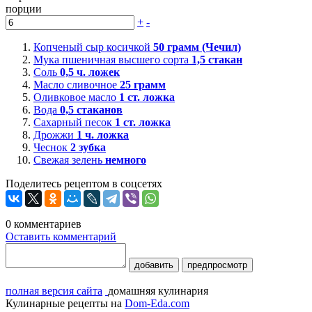
порции
+
-
Копченый сыр косичкой
50
грамм (Чечил)
Мука пшеничная высшего сорта
1,5
стакан
Соль
0,5
ч. ложек
Масло сливочное
25
грамм
Оливковое масло
1
ст. ложка
Вода
0,5
стаканов
Сахарный песок
1
ст. ложка
Дрожжи
1
ч. ложка
Чеснок
2
зубка
Свежая зелень
немного
Поделитесь рецептом в соцсетях
0
комментариев
Оставить комментарий
добавить
предпросмотр
полная версия сайта
домашняя кулинария
Кулинарные рецепты на
Dom-Eda.com