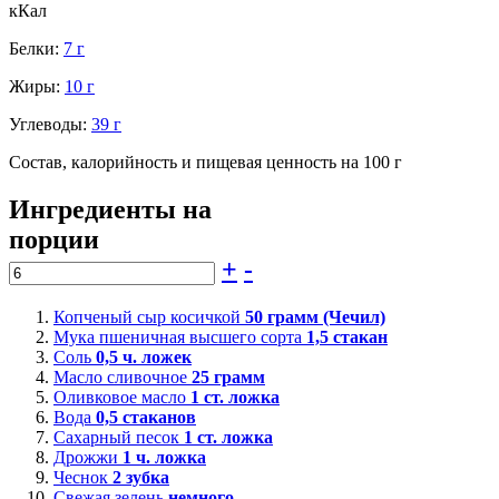
кКал
Белки:
7 г
Жиры:
10 г
Углеводы:
39 г
Состав, калорийность и пищевая ценность на 100 г
Ингредиенты на
порции
+
-
Копченый сыр косичкой
50
грамм (Чечил)
Мука пшеничная высшего сорта
1,5
стакан
Соль
0,5
ч. ложек
Масло сливочное
25
грамм
Оливковое масло
1
ст. ложка
Вода
0,5
стаканов
Сахарный песок
1
ст. ложка
Дрожжи
1
ч. ложка
Чеснок
2
зубка
Свежая зелень
немного