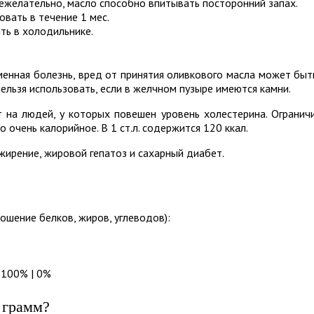
ежелательно, масло способно впитывать посторонний запах.
овать в течени
е
1 мес.
ть в холодильнике.
енная болезнь, вред от принятия оливкового масла может быт
ельзя использовать, если в желчном пузыре имеются камни.
 на людей, у которых повешен уровень холестерина. Огранич
ло очень калорийное. В 1 ст.л. содержится 120 ккал.
ирение, жировой гепатоз и сахарный диабет.
ошение белков, жиров, углеводов):
 100% | 0%
 грамм?