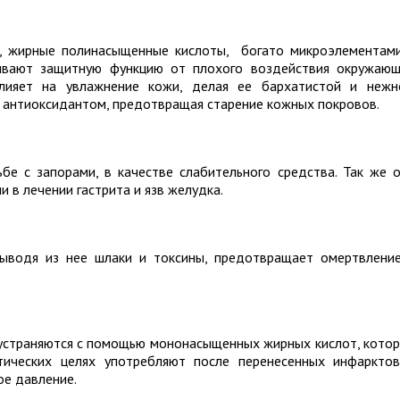
E, жирные полинасыщенные кислоты, богато микроэлементам
ивают защитную функцию от плохого воздействия окружаю
лияет на увлажнение кожи, делая ее бархатистой и нежн
я антиоксидантом, предотвращая старение кожных покровов.
е с запорами, в качестве слабительного средства. Так же 
в лечении гастрита и язв желудка.
выводя из нее шлаки и токсины, предотвращает омертвлени
устраняются с помощью мононасыщенных жирных кислот, кото
тических целях употребляют после перенесенных инфаркто
ое давление.