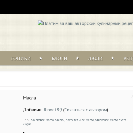
ТОПИКИ
БЛОГИ
ЛЮДИ
РЕ
Масла
Добавил:
Rinnet89
(
Связаться с автором
)
Теги:
оливковое масло
,
оливки
,
растительное масло
,
оливковое масло extra
virgin