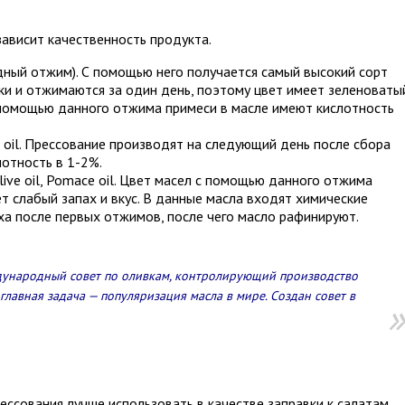
зависит качественность продукта.
ный отжим). С помощью него получается самый высокий сорт
ки и отжимаются за один день, поэтому цвет имеет зеленоваты
 помощью данного отжима примеси в масле имеют кислотность
e oil. Прессование производят на следующий день после сбора
лотность в 1-2%.
live oil, Pomace oil. Цвет масел с помощью данного отжима
т слабый запах и вкус. В данные масла входят химические
а после первых отжимов, после чего масло рафинируют.
ународный совет по оливкам, контролирующий производство
главная задача — популяризация масла в мире. Создан совет в
ссования лучше использовать в качестве заправки к салатам.