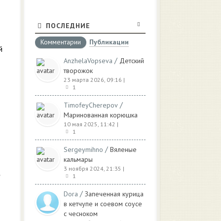
ПОСЛЕДНИЕ
Комментарии
Публикации
й
/
AnzhelaVopseva
Детский
творожок
23 марта 2026, 09:16
|
1
/
TimofeyCherepov
Маринованная корюшка
10 мая 2025, 11:42
|
1
/
Sergeymihno
Вяленые
кальмары
3 ноября 2024, 21:35
|
1
/
Dora
Запеченная курица
в кетчупе и соевом соусе
с чесноком