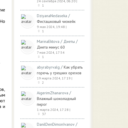
24 сентября 2024, 06:20
|
1
гие
/
DziyanaNedaseka
 Но
Фисташковый чизкейк
9 мая 2024, 19:48
|
1
/
/
MarinaEktova
Диеты
Диета минус 60
7 мая 2024, 17:54
1
/
abyrabyrvalg
Как убрать
горечь у грецких орехов
19 марта 2024, 17:19
|
2
ов,
/
AigerimZhanarova
ным
Влажный шоколадный
яют
пирог
а и
1 марта 2024, 17:28
|
37
/
DanilDenDimonIvanov