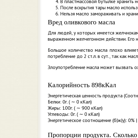
В пластмассовой бутылке хранить н
После вскрытия тары масло использ
Нельзя масло замораживать и храни
Вред оливкового масла
Для людей, у которых имеется желчнокам
выраженном желчегонном действии. Его н
Большое количество масла плохо влияет
потребление до 2 ст.л. в сут., так как мас
Злоупотребление масла может вызвать ож
Калорийность 898кКал
Энергетическая ценность продукта (Соотн
Белки: 0г. ( ∼ 0 кКал)
Жиры: 100г. ( ∼ 900 кКал)
Углеводы: 0г. ( ∼ 0 кКал)
Энергетическое соотношение (б|ж|у): 0% |
Пропорции продукта. Сколько