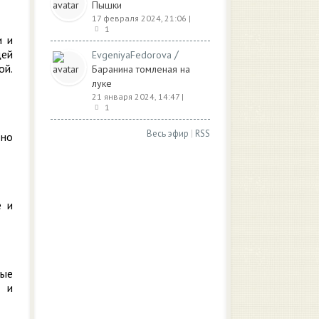
Пышки
17 февраля 2024, 21:06
|
1
и и
щей
/
EvgeniyaFedorova
ой.
Баранина томленая на
луке
21 января 2024, 14:47
|
1
Весь эфир
|
RSS
оно
е и
рые
в и