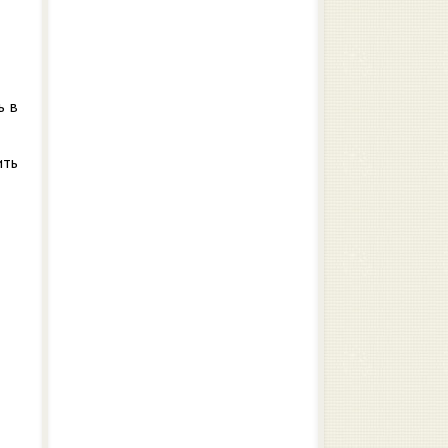
ь в
ить