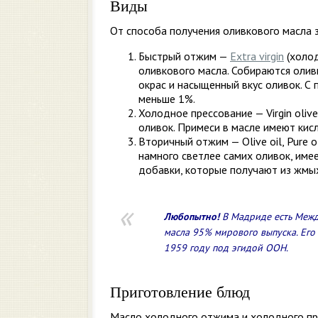
Виды
От способа получения оливкового масла 
Быстрый отжим —
Extra virgin
(холод
оливкового масла. Собираются олив
окрас и насыщенный вкус оливок. С
меньше 1%.
Холодное прессование — Virgin oliv
оливок. Примеси в масле имеют кис
Вторичный отжим — Olive oil, Pure o
намного светлее самих оливок, имее
добавки, которые получают из жмых
Любопытно!
В Мадриде есть Межд
масла 95% мирового выпуска. Его 
1959 году под эгидой ООН.
Приготовление блюд
Масло холодного отжима и холодного пре