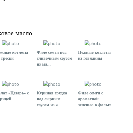
ковое масло
ежные котлеты
Филе семги под
Нежные котлеты
 трески
сливочным соусом
из говядины
из ма...
лат «Цезарь» с
Куриная грудка
Филе семги с
урицей
под сырным
ароматной
соусом из «...
зеленью в фольге