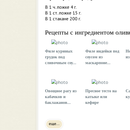
В 1 ч. ложке 4 г.
В 1 ст. ложке 15 г.
В 1 стакане 200 г.
Рецепты с ингредиентом олив
Филе куриных
Филе индейки под
Н
грудок под
соусом из
из
сливочным соу...
маскарпоне...
Овощное рагу из
Пресное тесто на
Са
кабачков и
катыке или
к
баклажанов...
кефире
еще...