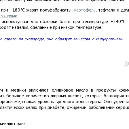
 при +180°C жарят полуфабрикаты,
картофель
, тефтели и дру
сухарями
.
 используется для обжарки блюд при температуре +240°C.
одят изделия, сделанные при низкой температуре.
о горело на сковороде, оно образует вещества с канцерогенами
ги и медики включают оливковое масло в продукты крем
жит большое количество жирных кислот, которые благоприят
рганизме, снижая уровень вредного холестерина. Оно укрепл
лактических целях при диабете, ожирении, заболеваний сердц
живляет раны.