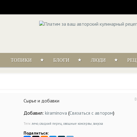
ТОПИКИ
БЛОГИ
ЛЮДИ
РЕ
Сырье и добавки
Добавил:
kiraminova
(
Связаться с автором
)
Теги:
лечо
,
сладкий перец
,
овощные консервы
,
закуска
Поделиться: