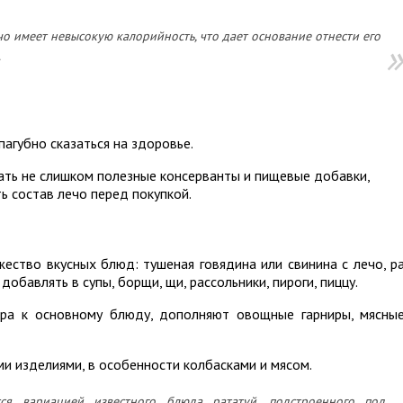
чо имеет невысокую калорийность, что дает основание отнести его
.
агубно сказаться на здоровье.
ать не слишком полезные консерванты и пищевые добавки,
 состав лечо перед покупкой.
ство вкусных блюд: тушеная говядина или свинина с лечо, ра
обавлять в супы, борщи, щи, рассольники, пироги, пиццу.
ира к основному блюду, дополняют овощные гарниры, мясны
ми изделиями, в особенности колбасками и мясом.
я вариацией известного блюда рататуй, подстроенного под