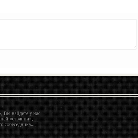
, Вы найдете у нас
ней «стряпни»,
о собеседника...