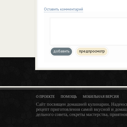
Оставить комментарий
добавить
предпросмотр
О ПРОЕКТЕ
ПОМОЩЬ
МОБИЛЬНАЯ ВЕРСИЯ
Сайт посвящен домашней кулинарии. Надеюсь
рецепт приготовления самой вкусной и домаш
дельного совета, секреты мастерства, приятног