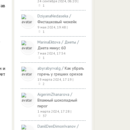
24 сентября 2024, 06:20
|
тав
1
/
DziyanaNedaseka
Фисташковый чизкейк
9 мая 2024, 19:48
|
1
/
/
MarinaEktova
Диеты
Диета минус 60
7 мая 2024, 17:54
1
/
и и
abyrabyrvalg
Как убрать
ует
горечь у грецких орехов
19 марта 2024, 17:19
|
2
/
AigerimZhanarova
Влажный шоколадный
пирог
1 марта 2024, 17:28
|
37
/
DanilDenDimonIvanov