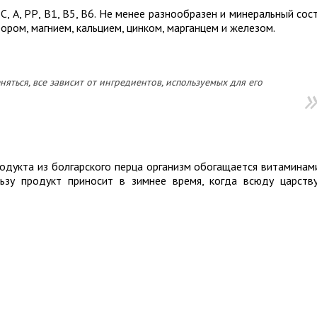
, А, РР, В1, В5, В6. Не менее разнообразен и минеральный сос
ром, магнием, кальцием, цинком, марганцем и железом.
яться, все зависит от ингредиентов, используемых для его
одукта из болгарского перца организм обогащается витаминам
ьзу продукт приносит в зимнее время, когда всюду царств