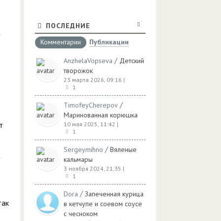
ПОСЛЕДНИЕ
Комментарии
Публикации
/
AnzhelaVopseva
Детский
творожок
23 марта 2026, 09:16
|
1
/
TimofeyCherepov
Маринованная корюшка
т
10 мая 2025, 11:42
|
1
/
Sergeymihno
Вяленые
кальмары
3 ноября 2024, 21:35
|
1
/
Dora
Запеченная курица
так
в кетчупе и соевом соусе
с чесноком