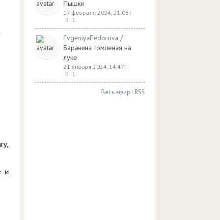
Пышки
17 февраля 2024, 21:06
|
1
/
EvgeniyaFedorova
Баранина томленая на
луке
21 января 2024, 14:47
|
1
Весь эфир
|
RSS
гу,
е и