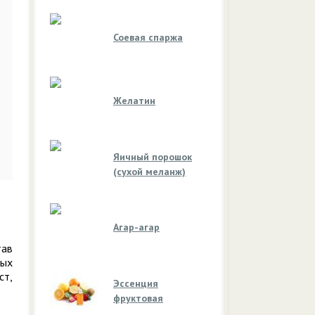
Соевая спаржа
Желатин
Яичный порошок
(сухой меланж)
Агар-агар
тав
ных
ст,
Эссенция
фруктовая