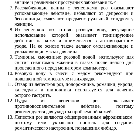
ангине и различных простудных заболеваниях.<
Расслабляющие ванны с лепестками роз оказывают
успокаивающее действие, избавляют от депрессии и
бессонницы, смягчают предменструальный синдром у
женщин.
Из лепестков роз готовят розовую воду, регулярное
использование которой, оказывает тонизирующее
действие на кожу и применяется в антивозрастном
уходе. На ее основе также делают омолаживающие и
увлажняющие маски для лица.
Тампоны, смоченные розовой водой, используют для
снятия симптомов жжения в глазах после целого дня
проведенного перед монитором компьютера.
Розовую воду в смеси с медом рекомендуют при
повышенной температуре и лихорадке.
Отвар из лепестков роз, подорожника, ромашки, укропа,
календулы и шиповника используется для лечения
острого гастрита.
Пудра из лепестков роз оказывает
противовоспалительное действие, поэтому
рекомендуется для ухода за проблемной кожей.
Лепестки роз являются общепризнанным афродизиаком,
поэтому ими украшают постель для создания
романтического настроения, повышения либидо.