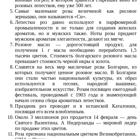
розовых лепестков, ему уже 500 лет.
Самые маленькие розы величиной как рисовое
зернышко, они называются «Си».
Лепестки роз давно используют в парфюмерной
промышленности и не только для создания женских
ароматов, но и мужских также. Ноты розы придают
мужским ароматам элегантности, делают их мягче.
Розовое масло — дорогостоящий продукт, для
получения 1 г масла необходимо переработать 1,5
тысячи цветов. Стоимость болгарского розового масла
превышает стоимость черной икры и золота.
Славятся на весь мир масличные розы Болгарии, из
которых получают ценное розовое масло. В Болгарии
они стали частью национальной культуры, их образ
используются в песнях, народной вышивке,
изобразительном искусстве. Розам посвящен ежегодный
фестиваль, проводимый с 1903 года и знаменующий
начало сезона сбора ароматных лепестков.
Праздник роз проводят и в испанской Каталонии,
посвящая его всем влюбленным.
Около 3 миллионов роз продается 14 февраля — день
Святого Валентина. А Нидерланды — мировой лидер
по продаже этих цветов.
Роза признана национальным цветком Великобритании,