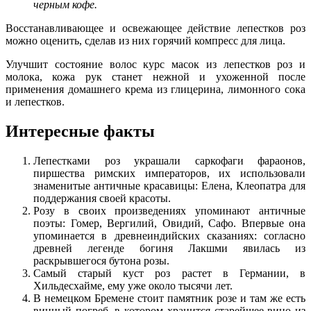
черным кофе.
Восстанавливающее и освежающее действие лепестков роз
можно оценить, сделав из них горячий компресс для лица.
Улучшит состояние волос курс масок из лепестков роз и
молока, кожа рук станет нежной и ухоженной после
применения домашнего крема из глицерина, лимонного сока
и лепестков.
Интересные факты
Лепестками роз украшали саркофаги фараонов,
пиршества римских императоров, их использовали
знаменитые античные красавицы: Елена, Клеопатра для
поддержания своей красоты.
Розу в своих произведениях упоминают античные
поэты: Гомер, Вергилий, Овидий, Сафо. Впервые она
упоминается в древнеиндийских сказаниях: согласно
древней легенде богиня Лакшми явилась из
раскрывшегося бутона розы.
Самый старый куст роз растет в Германии, в
Хильдесхайме, ему уже около тысячи лет.
В немецком Бремене стоит памятник розе и там же есть
винный погреб, в котором хранится старейшее вино из