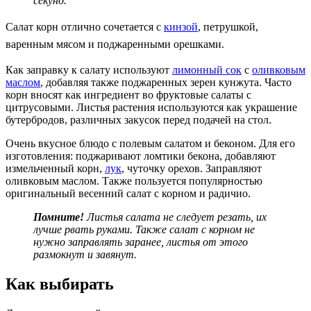
секунд.
Салат корн отлично сочетается с
кинзой
, петрушкой,
варенным мясом и поджаренными орешками.
Как заправку к салату используют
лимонный сок
с
оливковым
маслом
, добавляя также поджаренных зерен кунжута. Часто
корн вносят как ингредиент во фруктовые салаты с
цитрусовыми. Листья растения используются как украшение
бутербродов, различных закусок перед подачей на стол.
Очень вкусное блюдо с полевым салатом и беконом. Для его
изготовления: поджаривают ломтики бекона, добавляют
измельченный корн,
лук
, чуточку орехов. Заправляют
оливковым маслом. Также пользуется популярностью
оригинальный весенний салат с корном и радичио.
Помните!
Листья салата не следует резать, их
лучше рвать руками. Также салат с корном не
нужно заправлять заранее, листья от этого
размокнут и завянут.
Как выбирать