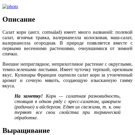
Описание
Салат корн (англ. cornsalad) имеет много названий: полевой
салат, ягнячья травка, валерианелла колосковая, маш-салат,
валерианелла огородная. В природе появляется вместе с
первыми весенними растениями, очнувшимися от зимней
спячки.
Внешне неприглядное, неприхотливое растение с округлыми,
темно-зелеными листьями. Имеет чуточку терпкий, ореховым
вкус. Кулинары Франции оценили салат корн за утонченный
аромат и сочную мякоть, создающую изысканную гамму
вкуса.
На заметку!
Корн — салатная разновидность,
стоящая в одном ряду с кресс-салатом, цикорием
(радичио) и айсбергом. Едят их свежими, т. к. они
теряют все свои свойства при термической
обработке.
Выращивание