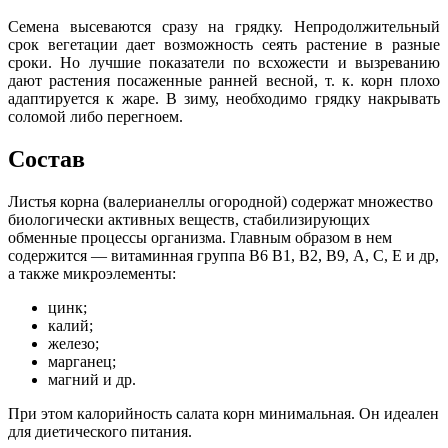
Семена высеваются сразу на грядку. Непродолжительный
срок вегетации дает возможность сеять растение в разные
сроки. Но лучшие показатели по всхожести и вызреванию
дают растения посаженные ранней весной, т. к. корн плохо
адаптируется к жаре. В зиму, необходимо грядку накрывать
соломой либо перегноем.
Состав
Листья корна (валерианеллы огородной) содержат множество
биологически активных веществ, стабилизирующих
обменные процессы организма. Главным образом в нем
содержится — витаминная группа В6 В1, В2, В9, А, C, Е и др,
а также микроэлементы:
цинк;
калий;
железо;
марганец;
магний и др.
При этом калорийность салата корн минимальная. Он идеален
для диетического питания.