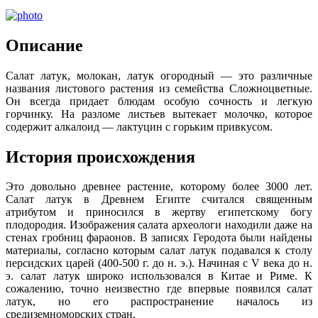
Описание
Салат латук, молокан, латук огородный — это различные
названия листового растения из семейства Сложноцветные.
Он всегда придает блюдам особую сочность и легкую
горчинку. На разломе листьев вытекает молочко, которое
содержит алкалоид — лактуцин с горьким привкусом.
История происхождения
Это довольно древнее растение, которому более 3000 лет.
Салат латук в Древнем Египте считался священным
атрибутом и приносился в жертву египетскому богу
плодородия. Изображения салата археологи находили даже на
стенах гробниц фараонов. В записях Геродота были найдены
материалы, согласно которым салат латук подавался к столу
персидских царей (400-500 г. до н. э.). Начиная с V века до н.
э. салат латук широко использовался в Китае и Риме. К
сожалению, точно неизвестно где впервые появился салат
латук, но его распространение началось из
средиземноморских стран.