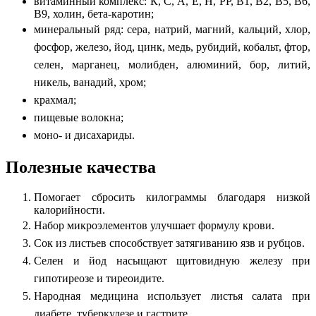
витаминный комплекс: К, С, А, Е, Н, РР, В1, В2, В5, В6,
В9, холин, бета-каротин;
минеральный ряд: сера, натрий, магний, кальций, хлор,
фосфор, железо, йод, цинк, медь, рубидий, кобальт, фтор,
селен, марганец, молибден, алюминий, бор, литий,
никель, ванадий, хром;
крахмал;
пищевые волокна;
моно- и дисахариды.
Полезные качества
Помогает сбросить килограммы благодаря низкой
калорийности.
Набор микроэлементов улучшает формулу крови.
Сок из листьев способствует затягиванию язв и рубцов.
Селен и йод насыщают щитовидную железу при
гипотиреозе и тиреоидите.
Народная медицина использует листья салата при
диабете, туберкулезе и гастрите.