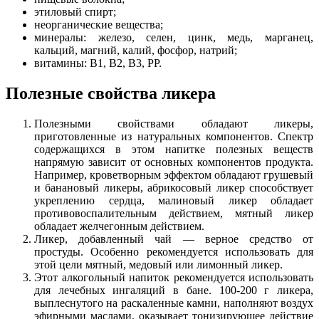
этиловый спирт;
неорганические вещества;
минералы: железо, селен, цинк, медь, марганец,
кальций, магний, калий, фосфор, натрий;
витамины: В1, В2, В3, РР.
Полезные свойства ликера
Полезными свойствами обладают ликеры,
приготовленные из натуральных компонентов. Спектр
содержащихся в этом напитке полезных веществ
напрямую зависит от основных компонентов продукта.
Например, кроветворным эффектом обладают грушевый
и банановый ликеры, абрикосовый ликер способствует
укреплению сердца, малиновый ликер обладает
противовоспалительным действием, мятный ликер
обладает желчегонным действием.
Ликер, добавленный чай — верное средство от
простуды. Особенно рекомендуется использовать для
этой цели мятный, медовый или лимонный ликер.
Этот алкогольный напиток рекомендуется использовать
для лечебных ингаляций в бане. 100-200 г ликера,
выплеснутого на раскаленные камни, наполняют воздух
эфирными маслами, оказывает тонизирующее действие