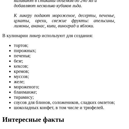
наливают в стаканы объемом до 240 мл и
добавляют несколько кубиков льда.
К ликеру подают мороженое, десерты, печенье,
цукаты, орехи, свежие фрукты: апельсины,
лимоны, ананас, киви, виноград и яблоки.
В кулинарии ликер используют для создания:
тортов;
пирожных;
печенья;
безе;
кексов;
кремов;
муссов;
желе;
мороженого;
бланманже;
тирамису;
соусов для блинов, соложеников, сладких омлетов;
шоколадных конфет, в том числе и трюфелей.
Интересные факты