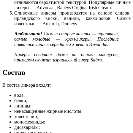
отличаются бархатистой текстурой. Популярные яичные
ликеры — Advocaat, Baileys Original Irish Cream.
Сливочные ликеры производятся на основе сливок,
ирландского виски, ванили, какао-бобов. Самые
известные — Amarula, Dooleys.
Любопытно!
Самые старые ликеры — травяные,
самые молодые — крем-ликеры. Последние
появились лишь в середине ХХ века в Ирландии.
Ликеры создают даже на основе кактусов,
примером служит израильский ликер Sabra.
Состав
В состав ликера входят:
вода;
белки;
липиды;
ненасыщенные жирные кислоты;
холестерин;
моносахариды;
дисахариды;
пищевые волокна;