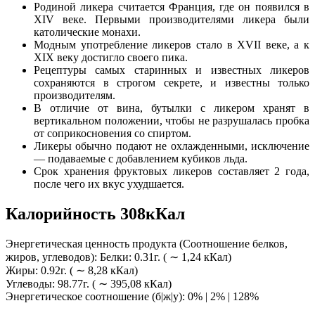
Родиной ликера считается Франция, где он появился в
ХIV веке. Первыми производителями ликера были
католические монахи.
Модным употребление ликеров стало в ХVIІ веке, а к
ХІХ веку достигло своего пика.
Рецептуры самых старинных и известных ликеров
сохраняются в строгом секрете, и известны только
производителям.
В отличие от вина, бутылки с ликером хранят в
вертикальном положении, чтобы не разрушалась пробка
от соприкосновения со спиртом.
Ликеры обычно подают не охлажденными, исключение
— подаваемые с добавлением кубиков льда.
Срок хранения фруктовых ликеров составляет 2 года,
после чего их вкус ухудшается.
Калорийность 308кКал
Энергетическая ценность продукта (Соотношение белков,
жиров, углеводов): Белки: 0.31г. ( ∼ 1,24 кКал)
Жиры: 0.92г. ( ∼ 8,28 кКал)
Углеводы: 98.77г. ( ∼ 395,08 кКал)
Энергетическое соотношение (б|ж|у): 0% | 2% | 128%