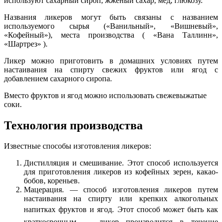
используют сахарный сироп, жженый сахар, мед, глюкозу.
Названия ликеров могут быть связаны с названием
используемого сырья («Ванильный», «Вишневый»,
«Кофейный»), места производства ( «Вана Таллинн»,
«Шартрез» ).
Ликер можно приготовить в домашних условиях путем
настаивания на спирту свежих фруктов или ягод с
добавлением сахарного сиропа.
Вместо фруктов и ягод можно использовать свежевыжатые
соки.
Технология производства
Известные способы изготовления ликеров:
Дистилляция и смешивание. Этот способ используется
для приготовления ликеров из кофейных зерен, какао-
бобов, кореньев.
Мацерация. — способ изготовления ликеров путем
настаивания на спирту или крепких алкогольных
напитках фруктов и ягод.
Этот способ может быть как
краткосрочным — ликер производится в течение