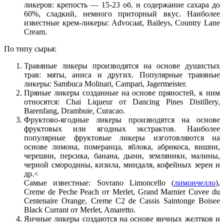
ликеров: крепость — 15-23 об. и содержание сахара до
60%, сладкий, немного приторный вкус. Наиболее
известные крем-ликеры: Advocaat, Baileys, Country Lane
Cream.
По типу сырья:
Травяные ликеры производятся на основе душистых
трав: мяты, аниса и других. Популярные травяные
ликеры: Sambuca Molinari, Campari, Jagermeister.
Пряные ликеры созданные на основе пряностей, к ним
относятся: Chai Liqueur от Dancing Pines Distillery,
Barenfang, Drambuie, Curacao.
Фруктово-ягодные ликеры производятся на основе
фруктовых или ягодных экстрактов. Наиболее
популярные фруктовые ликеры изготовляются на
основе лимона, померанца, яблока, абрикоса, вишни,
черешни, персика, банана, дыни, земляники, малины,
черной смородины, кизила, миндаля, кофейных зерен и
др.<
Самые известные: Sovrano Limoncello (
лимончелло
),
Creme de Peche Peach от Merlet, Grand Marnier Cuvee du
Centenaire Orange, Creme C2 de Cassis Saintonge Boisee
Black Currant от Merlet, Amaretto.
Яичные ликеры создаются на основе яичных желтков и