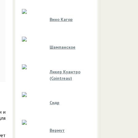
Вино Кагор
Шампанское
Ликер Куантро
(Cointreau)
Сидр
и и
для
Вермут
ует