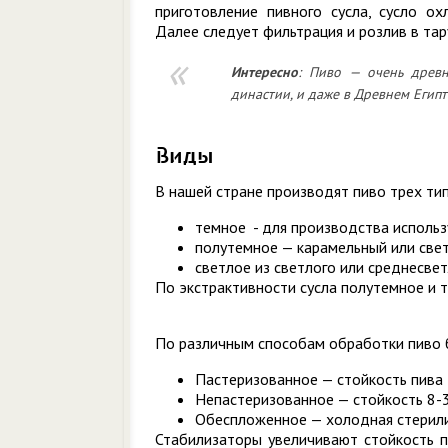
приготовление пивного сусла, сусло ох
Далее следует фильтрация и розлив в тар
Интересно
: Пиво — очень древ
династии, и даже в Древнем Египт
Виды
В нашей стране производят пиво трех ти
темное - для производства использ
полутемное — карамельный или све
светлое из светлого или среднесвет
По экстрактивности сусла полутемное и т
По различным способам обработки пиво 
Пастеризованное — стойкость пива 
Непастеризованное — стойкость 8-3
Обеспложенное — холодная стерилиз
Стабилизаторы увеличивают стойкость п