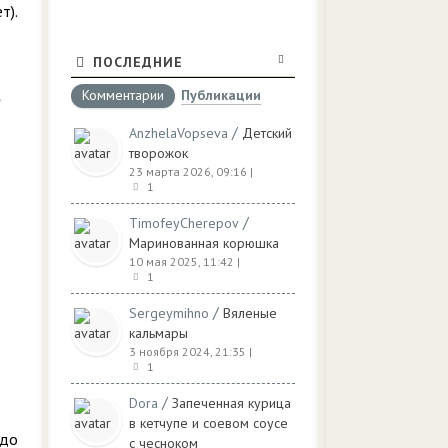
т).
ПОСЛЕДНИЕ
Комментарии
Публикации
/
AnzhelaVopseva
Детский
творожок
23 марта 2026, 09:16
|
1
/
TimofeyCherepov
Маринованная корюшка
10 мая 2025, 11:42
|
1
/
Sergeymihno
Вяленые
кальмары
3 ноября 2024, 21:35
|
1
/
Dora
Запеченная курица
в кетчупе и соевом соусе
 до
с чесноком