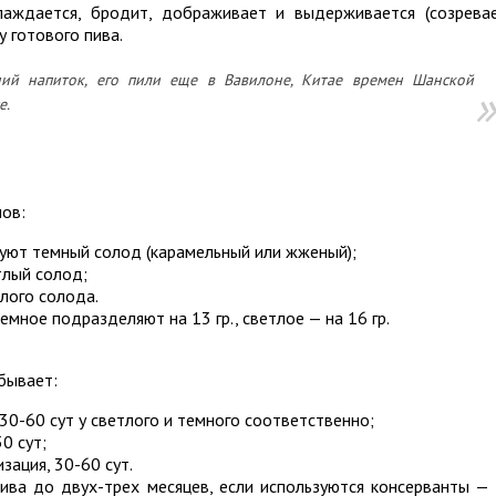
лаждается, бродит, дображивает и выдерживается (созревае
у готового пива.
ний напиток, его пили еще в Вавилоне, Китае времен Шанской
е.
пов:
уют темный солод (карамельный или жженый);
тлый солод;
лого солода.
емное подразделяют на 13 гр., светлое — на 16 гр.
бывает:
30-60 сут у светлого и темного соответственно;
0 сут;
ация, 30-60 сут.
ива до двух-трех месяцев, если используются консерванты —