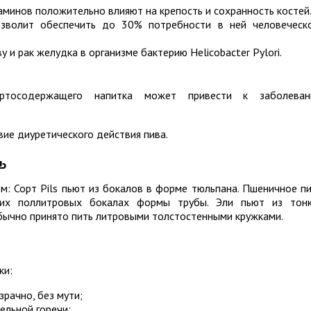
минов положительно влияют на крепость и сохранность костей
озволит обеспечить до 30% потребности в ней человеческ
и рак желудка в организме бактерию Helicobacter Pylori.
иртосодержащего напитка может привести к заболеван
ие диуретического действия пива.
ь
: Сорт Pils пьют из бокалов в форме тюльпана. Пшеничное п
ких поллитровых бокалах формы трубы. Эли пьют из тон
бычно принято пить литровыми толстостенными кружками.
ки:
рачно, без мути;
ельной горечи;