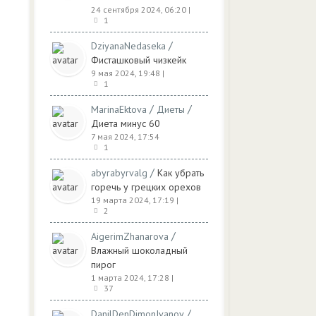
24 сентября 2024, 06:20
|
1
/
DziyanaNedaseka
Фисташковый чизкейк
9 мая 2024, 19:48
|
1
/
/
MarinaEktova
Диеты
Диета минус 60
7 мая 2024, 17:54
1
/
abyrabyrvalg
Как убрать
горечь у грецких орехов
19 марта 2024, 17:19
|
2
/
AigerimZhanarova
Влажный шоколадный
пирог
1 марта 2024, 17:28
|
37
/
DanilDenDimonIvanov