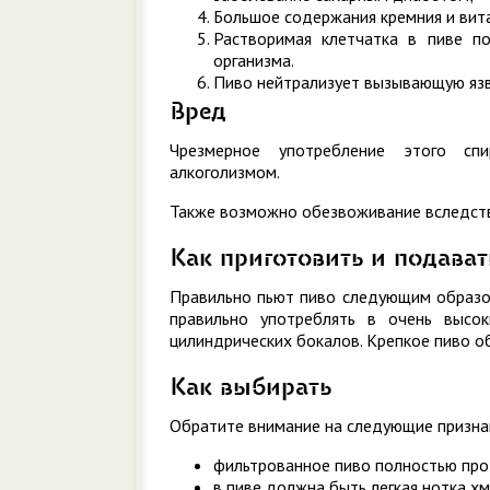
Большое содержания кремния и вита
Растворимая клетчатка в пиве п
организма.
Пиво нейтрализует вызывающую язву 
Вред
Чрезмерное употребление этого сп
алкоголизмом.
Также возможно обезвоживание вследств
Как приготовить и подават
Правильно пьют пиво следующим образом
правильно употреблять в очень высо
цилиндрических бокалов. Крепкое пиво о
Как выбирать
Обратите внимание на следующие призна
фильтрованное пиво полностью проз
в пиве должна быть легкая нотка хм