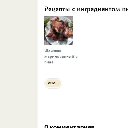
Рецепты с ингредиентом п
Шашлык
маринованный в
пиве
еще...
0
комментариев