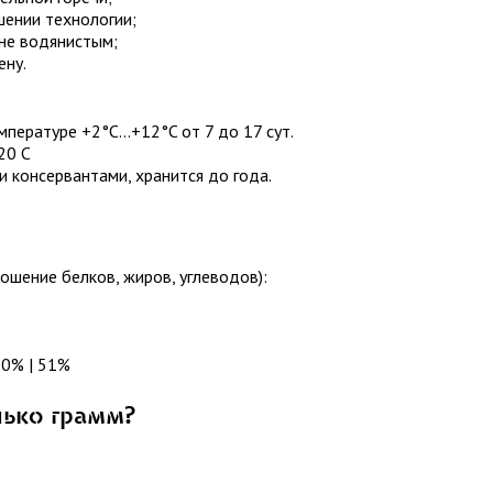
шении технологии;
 не водянистым;
ену.
пературе +2°C...+12°C от 7 до 17 сут.
20 С
 консервантами, хранится до года.
ошение белков, жиров, углеводов):
 0% | 51%
лько грамм?