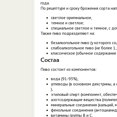
года.
По рецептуре и сроку брожения сорта нап
светлое оригинальное,
темное и светлое;
специальное светлое и темное, с до
Также пиво подразделяют на:
безалкогольное пиво (у которого с
слабоалкогольное пиво (не более 1,
классическое (обычное содержание 
Состав
Пиво состоит из компонентов:
вода (91-93%),
углеводы (в основном декстрины, а
),
этиловый спирт (компонент, обеспе
азотсодержащие вещества (полипеп
минеральные соединения (кальций, м
фенольные соединения (антоцианиди
витамины группы В и С,