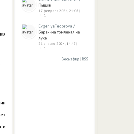
Пышки
17 февраля 2024, 21:06
|
1
/
EvgeniyaFedorova
Баранина томленая на
ния
луке
21 января 2024, 14:47
|
1
Весь эфир
|
RSS
чин
ает
а и