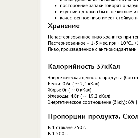
посторонние запахи говорят о нару
вкус пива должен быть не кислым и
качественное пиво имеет стойкую п
Хранение
Непастеризованное пиво хранится при тем
Пастеризованное – 1-3 мес. при +10°C...+
Пиво, произведенное с антиоксидантами и
Калорийность 37кКал
Энергетическая ценность продукта (Соотн
Белки: 0.6г. ( ∼ 2,4 кКал)
Жиры: 0г. ( ∼ 0 кКал)
Углеводы: 4.8г. ( ∼ 19,2 кКал)
Энергетическое соотношение (б|ж|у): 6% |
Пропорции продукта. Ско
В 1 стакане 250 г.
В 1 500 г.