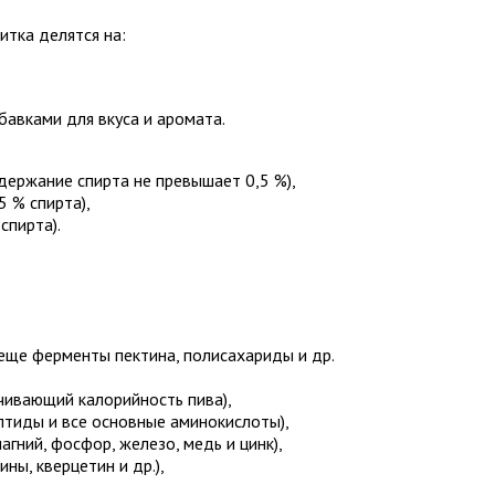
итка делятся на:
бавками для вкуса и аромата.
одержание спирта не превышает 0,5 %),
5 % спирта),
спирта).
 еще ферменты пектина, полисахариды и др.
чивающий калорийность пива),
тиды и все основные аминокислоты),
агний, фосфор, железо, медь и цинк),
ны, кверцетин и др.),