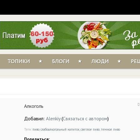
ТОПИКИ
БЛОГИ
ЛЮДИ
РЕ
Алкоголь
Добавил:
Alenkiy
(
Связаться с автором
)
Теги:
пиво
,
слабоалкогольный напиток
,
светлое пиво
,
темное пиво
Поделиться: