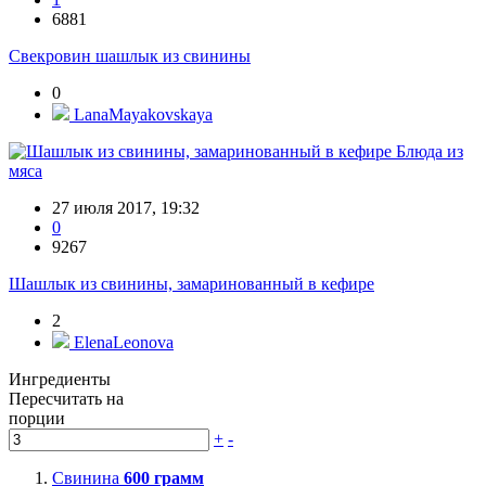
6881
Свекровин шашлык из свинины
0
LanaMayakovskaya
Блюда из
мяса
27 июля 2017, 19:32
0
9267
Шашлык из свинины, замаринованный в кефире
2
ElenaLeonova
Ингредиенты
Пересчитать на
порции
+
-
Свинина
600
грамм