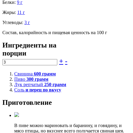
Белки:
9 г
Жиры:
11 г
Углеводы:
3 г
Состав, калорийность и пищевая ценность на 100 г
Ингредиенты на
порции
+
-
Свинина
600
грамм
Пиво
300
грамм
Лук репчатый
250
грамм
Соль
и перец по вкусу
Приготовление
В пиве можно мариновать и баранину, и говядину, и
мясо птицы, но вкуснее всего получается свиная шея.