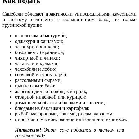
Как подать
Сацебели обладает практически универсальными качествами
и поэтому сочетается с большинством блюд не только
грузинской кухни:
шашлыком и бастурмой;
оджахури и хашламой;
хачапури и хинкали;
бозбашем с бараниной;
чихиртмой и чанахи;
чакапули и кучмачи;
чахохбили и лобио;
солянкой и супом харчо;
рассольными сырами;
цыпленком табака;
жареной дичью и овощами гриль;
отварной индейкой или курицей;
домашней колбасой и блюдами из печени;
блюдами из баклажан и картофеля;
рыбой, макаронами, кашами, рисом, лавашом;
пирогами с мясной, рыбной или овощной начинкой.
Интересно!
Этот соус подается в теплом или
холодном виде.