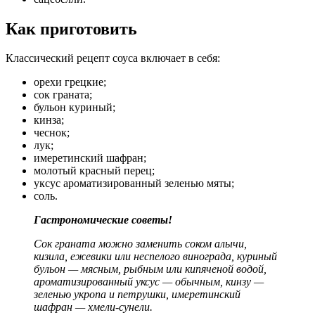
Как приготовить
Классический рецепт соуса включает в себя:
орехи грецкие;
сок граната;
бульон куриный;
кинза;
чеснок;
лук;
имеретинский шафран;
молотый красный перец;
уксус ароматизированный зеленью мяты;
соль.
Гастрономи
ч
еские советы!
Сок граната можно заменить соком алычи,
кизила, ежевики или неспелого винограда, куриный
бульон — мясным, рыбным или кипяченой водой,
ароматизированный уксус — обычным, кинзу —
зеленью укропа и петрушки, имеретинский
шафран — хмели-сунели.