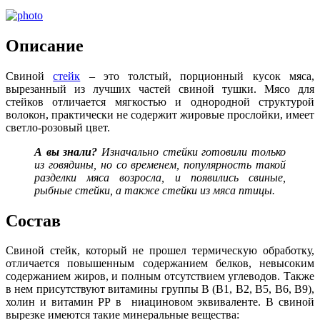
Описание
Свиной
стейк
– это толстый, порционный кусок мяса,
вырезанный из лучших частей свиной тушки. Мясо для
стейков отличается мягкостью и однородной структурой
волокон, практически не содержит жировые прослойки, имеет
светло-розовый цвет.
А вы знали?
Изначально стейки готовили только
из говядины, но со временем, популярность такой
разделки мяса возросла, и появились свиные,
рыбные стейки, а также стейки из мяса птицы.
Состав
Свиной стейк, который не прошел термическую обработку,
отличается повышенным содержанием белков, невысоким
содержанием жиров, и полным отсутствием углеводов. Также
в нем присутствуют витамины группы В (В1, В2, В5, В6, В9),
холин и витамин РР в ниациновом эквиваленте. В свиной
вырезке имеются такие минеральные вещества: