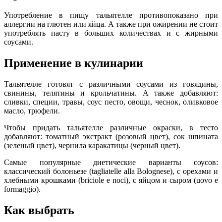
Употребление в пищу тальятелле противопоказано при
аллергии на глютен или яйца. А также при ожирении не стоит
употреблять пасту в больших количествах и с жирными
соусами.
Применение в кулинарии
Тальятелле готовят с различными соусами из говядины,
свинины, телятины и крольчатины. А также добавляют:
сливки, специи, травы, соус песто, овощи, чеснок, оливковое
масло, трюфели.
Чтобы придать тальятелле различные окраски, в тесто
добавляют: томатный экстракт (розовый цвет), сок шпината
(зеленый цвет), чернила каракатицы (черный цвет).
Самые популярные диетические варианты соусов:
классический болоньезе (tagliatelle alla Bolognese), с орехами и
хлебными крошками (briciole e noci), с яйцом и сыром (uovo e
formaggio).
Как выбрать