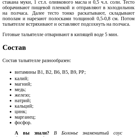
стакана муки, 1 ст.л. оливкового масла и 0,5 ч.л. соли. Тесто
оборачивают пищевой пленкой и отправляют в холодильник
на полчаса. Далее тесто тонко раскатывают, складывают
пополам и нарезают полосками толщиной 0,5-0,8 см. Потом
тальятелле встряхивают и оставляют подсохнуть на полчаса.
Готовые тальятелле отваривают в кипящей воде 5 мин.
Состав
Состав тальятелле разнообразен:
витамины В1, В2, В6, В5, В9, РР;
калий;
магний;
медь;
железо;
натрий;
кальций;
цинк;
марганец;
фосфор.
А вы знали?
В Болонье знаменитый соус