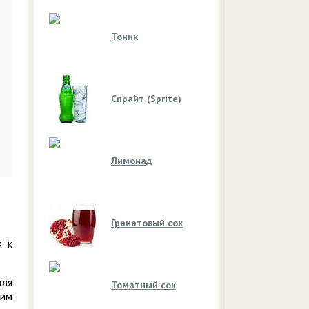
Тоник
Спрайт (Sprite)
Лимонад
Гранатовый сок
я к
для
Томатный сок
шим