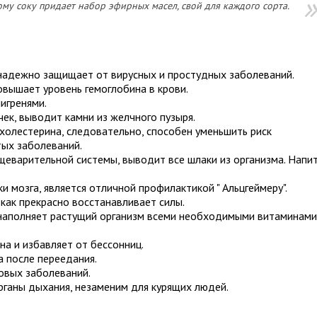
у соку придает набор эфирных масел, свой для каждого сорта.
надежно защищает от вирусных и простудных заболеваний.
овышает уровень гемоглобина в крови.
игренями.
чек, выводит камни из желчного пузыря.
 холестерина, следовательно, способен уменьшить риск
тых заболеваний.
еварительной системы, выводит все шлаки из организма. Напи
и мозга, является отличной профилактикой " Альцгеймеру".
 как прекрасно восстанавливает силы.
наполняет растущий организм всеми необходимыми витаминами
на и избавляет от бессонниц.
 после переедания.
овых заболеваний.
рганы дыхания, незаменим для курящих людей.