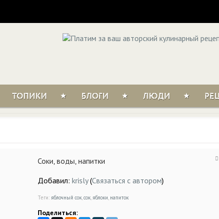
ТОПИКИ
БЛОГИ
ЛЮДИ
РЕ
Соки, воды, напитки
Добавил:
krisly
(
Связаться с автором
)
Теги:
яблочный сок
,
сок
,
яблоки
,
напиток
Поделиться: