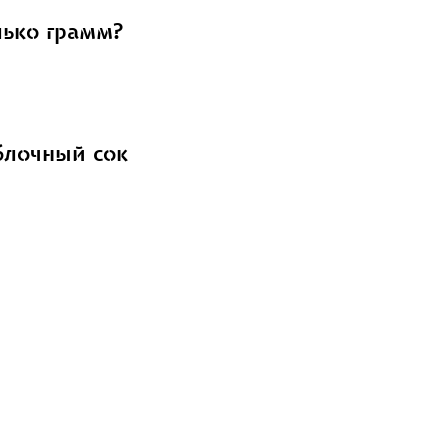
лько грамм?
блочный сок