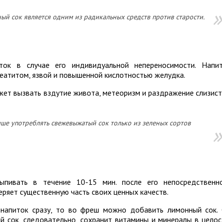
ый сок является одним из радикальных средств против старости.
ток в случае его индивидуальной непереносимости. Напи
реатитом, язвой и повышенной кислотностью желудка.
жет вызвать вздутие живота, метеоризм и раздражение слизис
ше употреблять свежевыжатый сок только из зеленых сортов
пивать в течение 10-15 мин. после его непосредственн
теряет существенную часть своих ценных качеств.
 напиток сразу, то во фреш можно добавить лимонный сок.
й сок, следовательно, сохранит витамины и минералы в целос