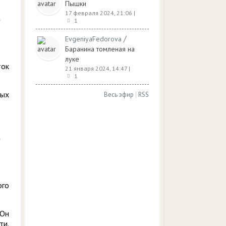
Пышки
17 февраля 2024, 21:06
|
1
/
EvgeniyaFedorova
Баранина томленая на
луке
ток
21 января 2024, 14:47
|
1
тых
Весь эфир
|
RSS
ого
 Он
ти.