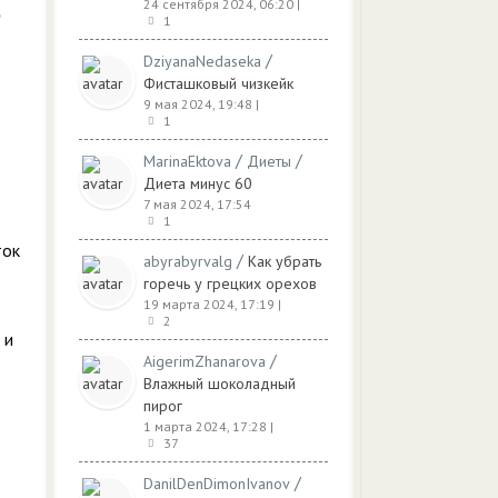
24 сентября 2024, 06:20
|
1
/
DziyanaNedaseka
Фисташковый чизкейк
9 мая 2024, 19:48
|
1
/
/
MarinaEktova
Диеты
Диета минус 60
7 мая 2024, 17:54
1
ток
/
abyrabyrvalg
Как убрать
горечь у грецких орехов
19 марта 2024, 17:19
|
2
 и
/
AigerimZhanarova
Влажный шоколадный
пирог
1 марта 2024, 17:28
|
37
/
DanilDenDimonIvanov