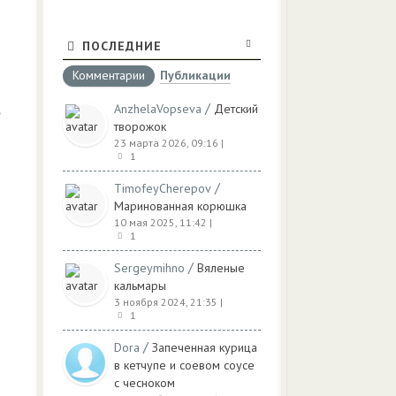
ПОСЛЕДНИЕ
Комментарии
Публикации
/
AnzhelaVopseva
Детский
творожок
23 марта 2026, 09:16
|
1
/
TimofeyCherepov
Маринованная корюшка
10 мая 2025, 11:42
|
1
/
Sergeymihno
Вяленые
кальмары
3 ноября 2024, 21:35
|
1
/
Dora
Запеченная курица
в кетчупе и соевом соусе
с чесноком