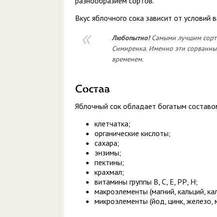
разнообразием сортов.
Вкус яблочного сока зависит от условий в
Любопытно!
Самыми лучшим сорта
Симиренка. Именно эти сорванные
временем.
Состав
Яблочный сок обладает богатым составо
клетчатка;
органические кислоты;
сахара;
энзимы;
пектины;
крахмал;
витамины группы В, С, Е, РР, Н;
макроэлементы (магний, кальций, кал
микроэлементы (йод, цинк, железо, м