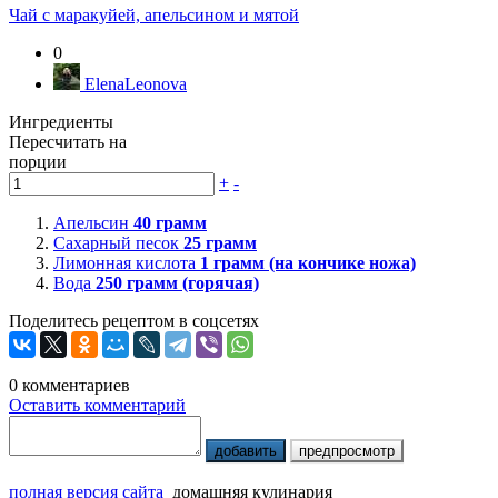
Чай с маракуйей, апельсином и мятой
0
ElenaLeonova
Ингредиенты
Пересчитать на
порции
+
-
Апельсин
40
грамм
Сахарный песок
25
грамм
Лимонная кислота
1
грамм (на кончике ножа)
Вода
250
грамм (горячая)
Поделитесь рецептом в соцсетях
0
комментариев
Оставить комментарий
добавить
предпросмотр
полная версия сайта
домашняя кулинария