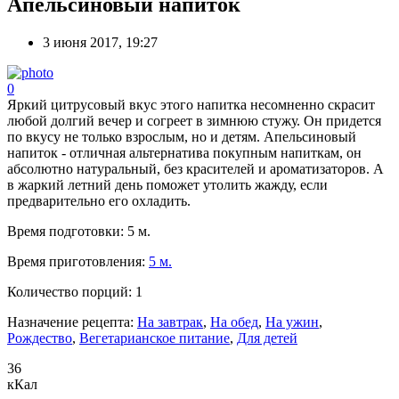
Апельсиновый напиток
3 июня 2017, 19:27
0
Яркий цитрусовый вкус этого напитка несомненно скрасит
любой долгий вечер и согреет в зимнюю стужу. Он придется
по вкусу не только взрослым, но и детям. Апельсиновый
напиток - отличная альтернатива покупным напиткам, он
абсолютно натуральный, без красителей и ароматизаторов. А
в жаркий летний день поможет утолить жажду, если
предварительно его охладить.
Время подготовки:
5 м.
Время приготовления:
5 м.
Количество порций:
1
Назначение рецепта:
На завтрак
,
На обед
,
На ужин
,
Рождество
,
Вегетарианское питание
,
Для детей
36
кКал