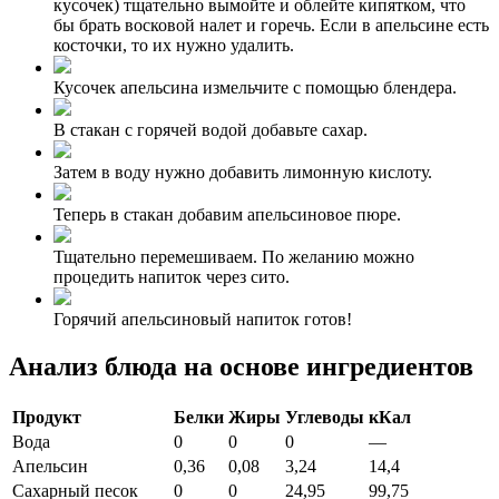
кусочек) тщательно вымойте и облейте кипятком, что
бы брать восковой налет и горечь. Если в апельсине есть
косточки, то их нужно удалить.
Кусочек апельсина измельчите с помощью блендера.
В стакан с горячей водой добавьте сахар.
Затем в воду нужно добавить лимонную кислоту.
Теперь в стакан добавим апельсиновое пюре.
Тщательно перемешиваем. По желанию можно
процедить напиток через сито.
Горячий апельсиновый напиток готов!
Анализ блюда на основе ингредиентов
Продукт
Белки
Жиры
Углеводы
кКал
Вода
0
0
0
—
Апельсин
0,36
0,08
3,24
14,4
Сахарный песок
0
0
24,95
99,75