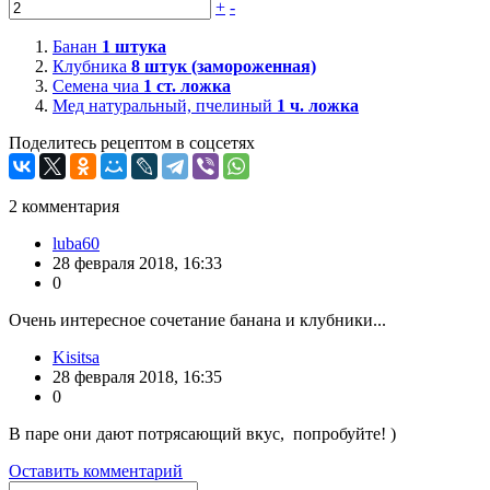
+
-
Банан
1
штука
Клубника
8
штук (замороженная)
Семена чиа
1
ст. ложка
Мед натуральный, пчелиный
1
ч. ложка
Поделитесь рецептом в соцсетях
2
комментария
luba60
28 февраля 2018, 16:33
0
Очень интересное сочетание банана и клубники...
Kisitsa
28 февраля 2018, 16:35
0
В паре они дают потрясающий вкус, попробуйте! )
Оставить комментарий