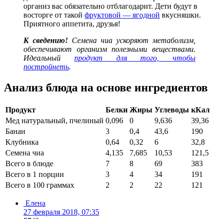
организ вас обязательно отблагодарит. Дети будут в
восторге от такой
фруктовой — ягодной
вкусняшки.
Приятного аппетита, друзья!
К сведению!
Семена чиа ускоряют метаболизм,
обеспечивают организм полезными веществами.
Идеальный
продукт для того, чтобы
постройнеть
.
Анализ блюда на основе ингредиентов
Продукт
Белки
Жиры
Углеводы
кКал
Мед натуральный, пчелиный
0,096
0
9,636
39,36
Банан
3
0,4
43,6
190
Клубника
0,64
0,32
6
32,8
Семена чиа
4,135
7,685
10,53
121,5
Всего в блюде
7
8
69
383
Всего в 1 порции
3
4
34
191
Всего в 100 граммах
2
2
22
121
Елена
27 февраля 2018, 07:35