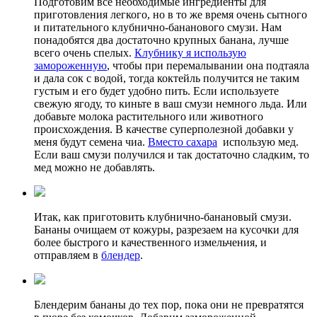
Подготовим все необходимые ингредиенты для
приготовления легкого, но в то же время очень сытного
и питательного клубнично-бананового смузи. Нам
понадобятся два достаточно крупных банана, лучше
всего очень спелых.
Клубнику я использую
замороженную
, чтобы при перемалывании она подтаяла
и дала сок с водой, тогда коктейль получится не таким
густым и его будет удобно пить. Если используете
свежую ягоду, то киньте в ваш смузи немного льда. Или
добавьте молока растительного или животного
происхождения. В качестве суперполезной добавки у
меня будут семена чиа.
Вместо сахара
использую мед.
Если ваш смузи получился и так достаточно сладким, то
мед можно не добавлять.
Итак, как приготовить клубнично-банановый смузи.
Бананы очищаем от кожуры, разрезаем на кусочки для
более быстрого и качественного измельчения, и
отправляем в
блендер
.
Блендерим бананы до тех пор, пока они не превратятся