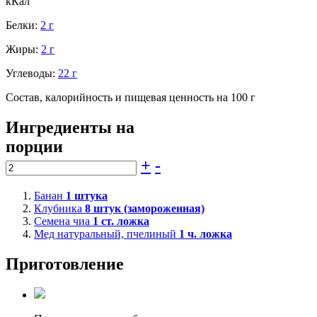
кКал
Белки:
2 г
Жиры:
2 г
Углеводы:
22 г
Состав, калорийность и пищевая ценность на 100 г
Ингредиенты на
порции
+
-
Банан
1
штука
Клубника
8
штук (замороженная)
Семена чиа
1
ст. ложка
Мед натуральный, пчелиный
1
ч. ложка
Приготовление