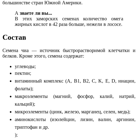
большинстве стран Южной Америки.
А
знаете ли вы...
В этих заморских семенах количество омега
жирных кислот в 42 раза больше, нежели в лососе.
Состав
Семена чиа — источник быстрорастворимой клетчатки и
белков. Кроме этого, семена содержат:
углеводы;
пектин;
витаминный комплекс (A, B1, B2, C, K, E, D, ниацин,
фолаты);
макроэлементы (магний, фосфор, калий, натрий,
кальций);
микроэлементы (цинк, железо, марганец, селен, медь);
аминокислоты (изолейцин, лизин, валин, аргинин,
триптофан и др.
);