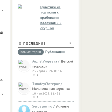
Рулетики из
ть
тортильи с
крабовыми
палочками и
огурцом
ой
ПОСЛЕДНИЕ
Комментарии
Публикации
/
AnzhelaVopseva
Детский
творожок
23 марта 2026, 09:16
|
1
т.
/
TimofeyCherepov
Маринованная корюшка
 не
10 мая 2025, 11:42
|
1
/
Sergeymihno
Вяленые
кальмары