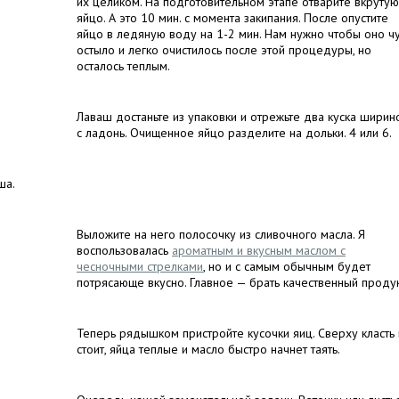
их целиком. На подготовительном этапе отварите вкрутую
яйцо. А это 10 мин. с момента закипания. После опустите
яйцо в ледяную воду на 1-2 мин. Нам нужно чтобы оно чу
остыло и легко очистилось после этой процедуры, но
осталось теплым.
Лаваш достаньте из упаковки и отрежьте два куска ширин
с ладонь. Очищенное яйцо разделите на дольки. 4 или 6.
ша.
Выложите на него полосочку из сливочного масла. Я
воспользовалась
ароматным и вкусным маслом с
чесночными стрелками
, но и с самым обычным будет
потрясающе вкусно. Главное — брать качественный продук
Теперь рядышком пристройте кусочки яиц. Сверху класть
стоит, яйца теплые и масло быстро начнет таять.