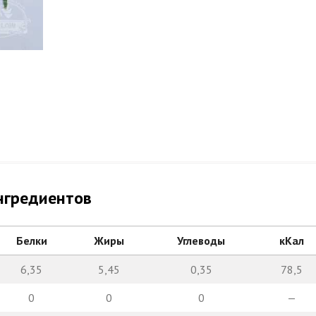
нгредиентов
Белки
Жиры
Углеводы
кКал
6,35
5,45
0,35
78,5
0
0
0
—