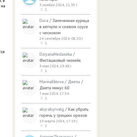
, в
3 ноября 2024, 21:35
|
 на
1
/
Dora
Запеченная курица
в кетчупе и соевом соусе
с чесноком
24 сентября 2024, 06:20
|
1
тся
/
DziyanaNedaseka
Фисташковый чизкейк
9 мая 2024, 19:48
|
1
/
/
MarinaEktova
Диеты
Диета минус 60
7 мая 2024, 17:54
1
/
abyrabyrvalg
Как убрать
горечь у грецких орехов
19 марта 2024, 17:19
|
2
/
AigerimZhanarova