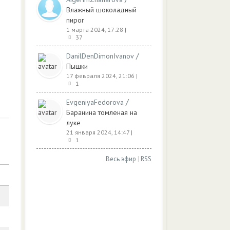
Влажный шоколадный
пирог
1 марта 2024, 17:28
|
37
/
DanilDenDimonIvanov
Пышки
17 февраля 2024, 21:06
|
1
/
EvgeniyaFedorova
Баранина томленая на
луке
21 января 2024, 14:47
|
1
Весь эфир
|
RSS