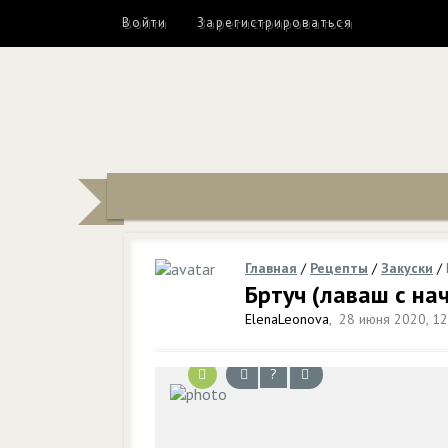
Войти
Зарегистрироваться
Главная
/
Рецепты
/
Закуски
/
Бртуч (лаваш с на
ElenaLeonova
,
28 июня 2020, 12
?