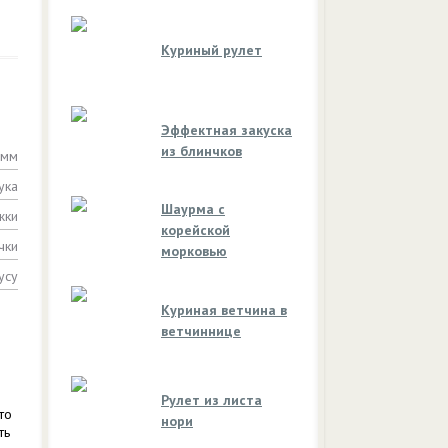
Куриный рулет
Эффектная закуска
из блинчков
амм
ука
Шаурма с
жки
корейской
чки
морковью
усу
Куриная ветчина в
ветчиннице
Рулет из листа
то
нори
ть