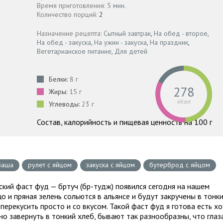
Время приготовления:
5 мин.
Количество порций:
2
Назначение рецепта:
Сытный завтрак
,
На обед - второе
,
На обед - закуска
,
На ужин - закуска
,
На праздник
,
Вегетарианское питание
,
Для детей
Белки:
8 г
278
Жиры:
15 г
кКал
Углеводы:
23 г
Состав, калорийность и пищевая ценность на 100 г
ваша
рулет с яйцом
закуска с яйцом
бутерброд с яйцом
ский фаст фуд — бртуч (бр-тудж) появился сегодня на нашем
о и пряная зелень сольются в альянсе и будут закручены в тонк
перекусить просто и со вкусом. Такой фаст фуд я готова есть хо
о завернуть в тонкий хлеб, бывают так разнообразны, что глаз